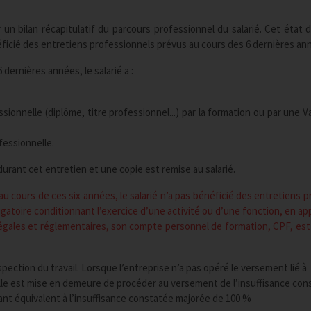
r un bilan récapitulatif du parcours professionnel du salarié. Cet état d
néficié des entretiens professionnels prévus au cours des 6 dernières an
dernières années, le salarié a :
ionnelle (diplôme, titre professionnel...) par la formation ou par une Va
fessionnelle.
durant cet entretien et une copie est remise au salarié.
 au cours de ces six années, le salarié n’a pas bénéficié des entretiens p
atoire conditionnant l’exercice d’une activité ou d’une fonction, en app
légales et réglementaires, son compte personnel de formation, CPF, es
spection du travail. Lorsque l’entreprise n’a pas opéré le versement lié à
lle est mise en demeure de procéder au versement de l’insuffisance con
ant équivalent à l’insuffisance constatée majorée de 100 %