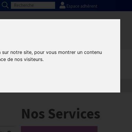
Espace adhérent
Nos partenaires
Presse
FAQ
n sur notre site, pour vous montrer un contenu
ce de nos visiteurs.
Nos Services