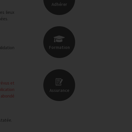
Adhérer
es lieux
nées.
Formation
lidation
révus et
lication
Assurance
t abondé
statée.