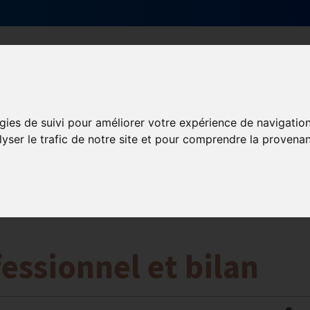
Qui sommes-nous ?
Services & actions
gies de suivi pour améliorer votre expérience de navigatio
ormation et Handicap
lyser le trafic de notre site et pour comprendre la provenan
Formation
Mission Handicap
fessionnel et bilan