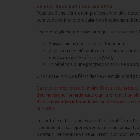
UN ETAT DES LIEUX TOUS LES 6 ANS
Tous les 6 ans, l’entretien professionnel doit établi
permet de vérifier que le salarié a effectivement bé
Il permet également de s’assurer qu’au cours de ces 6 
Suivi au moins une action de formation,
Acquis un des éléments de certification profess
des Acquis de l’Expérience (VAE),
Et bénéficié d’une progression salariale ou pro
Un compte-rendu de l’état des lieux est alors rédigé 
Dans les entreprises d’au moins 50 salariés, lorsque,
d’au moins une formation autre qu’une formation oblig
d’une convention internationale ou de dispositions 
de 3 000 €.
Le contrôle est fait par les agents de contrôle de l’in
l’abondement ou a opéré un versement insuffisant, e
A défaut, l’entreprise verse au Trésor public un mont