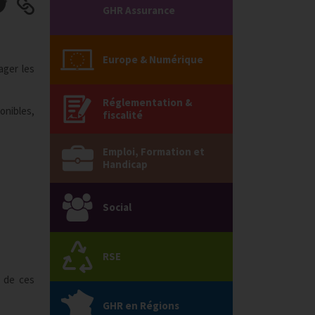
GHR Assurance
Europe & Numérique
ager les
Réglementation &
onibles,
fiscalité
Emploi, Formation et
Handicap
Social
RSE
s de ces
GHR en Régions