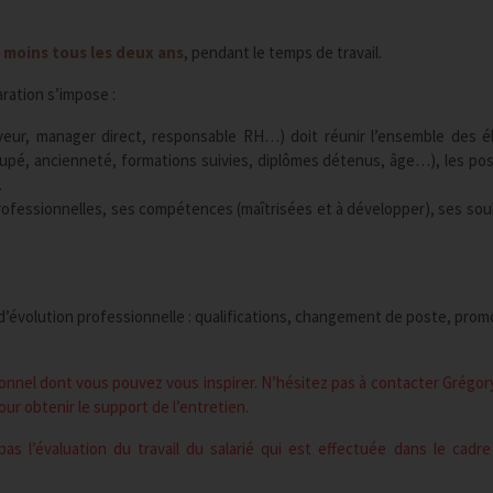
 moins tous les deux ans
, pendant le temps de travail.
aration s’impose :
yeur, manager direct, responsable RH…) doit réunir l’ensemble des 
cupé, ancienneté, formations suivies, diplômes détenus, âge…), les poss
…
s professionnelles, ses compétences (maîtrisées et à développer), ses sou
’évolution professionnelle : qualifications, changement de poste, promot
onnel dont vous pouvez vous inspirer. N’hésitez pas à contacter Grégo
our obtenir le support de l’entretien.
pas l’évaluation du travail du salarié qui est effectuée dans le cadr