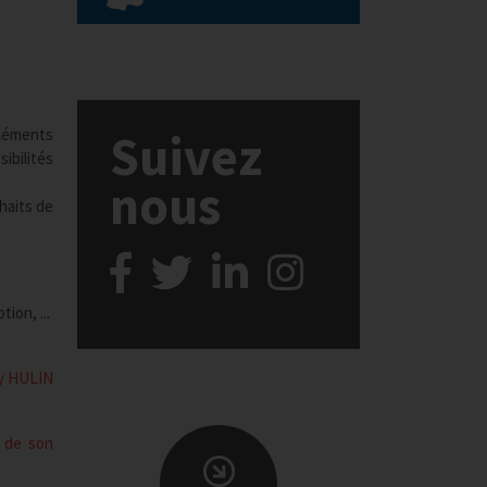
éléments
Suivez
ibilités
nous
haits de
ion, ...
ry HULIN
e de son