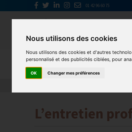
01 42 96 60 75
Nous utilisons des cookies
Nous utilisons des cookies et d'autres technolo
Emploi, F
personnalisé et des publicités ciblées, pour ana
OK
Changer mes préférences
Actualité 2026
Nos Métiers
Offres d’Emploi
L’entretien pro