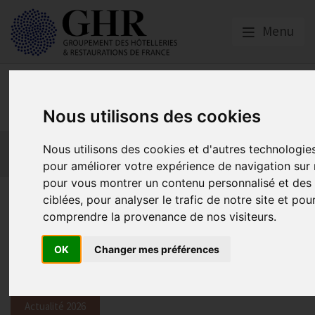
Menu
Emploi, Formation et
Handicap
Nous utilisons des cookies
Actualité 2026
Nos Métiers
Offres d’Emploi
Nous utilisons des cookies et d'autres technologies
Formation
Mission Handicap
pour améliorer votre expérience de navigation sur n
pour vous montrer un contenu personnalisé et des 
La subvention pour l’achat d’u
ciblées, pour analyser le trafic de notre site et pou
comprendre la provenance de nos visiteurs.
verres osmoseur réactivée par
l’assurance Maladie (AMELI)
OK
Changer mes préférences
Actualité 2026