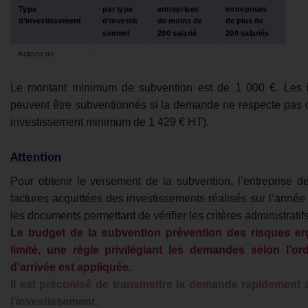

Type
par type
entreprises
entreprises
d’investissement
d’investis
de moins de
de plus de
sement
200 salarié
200 salariés
Actions de
prévention
(diagnostic,
25 000 €
75 000 €
25 000 €
Le montant minimum de subvention est de 1 000 €. Les 
formation,
équipements)
peuvent être subventionnés si la demande ne respecte pas c
investissement minimum de 1 429 € HT).
Attention
Pour obtenir le versement de la subvention, l’entreprise de
factures acquittées des investissements réalisés sur l’année
les documents permettant de vérifier les critères administratif
Le budget de la subvention prévention des risques e
limité, une règle privilégiant les demandes selon l’o
d’arrivée est appliquée.
Il est préconisé de transmettre la demande rapidement a
l’investissement.