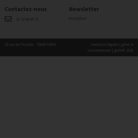
Contactez-nous
Newsletter
Inscription
01 42 96 60 75
18 rue de l'Arcade - 75008 PARIS
mentions légales
|
gérer le
consentement
| @GHR 2026