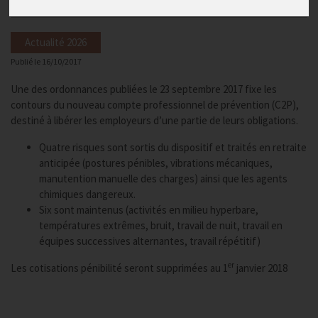
Actualité 2026
Publié le
16/10/2017
Une des ordonnances publiées le 23 septembre 2017 fixe les
contours du nouveau compte professionnel de prévention (C2P),
destiné à libérer les employeurs d’une partie de leurs obligations.
Quatre risques sont sortis du dispositif et traités en retraite
anticipée (postures pénibles, vibrations mécaniques,
manutention manuelle des charges) ainsi que les agents
chimiques dangereux.
Six sont maintenus (activités en milieu hyperbare,
températures extrêmes, bruit, travail de nuit, travail en
équipes successives alternantes, travail répétitif)
er
Les cotisations pénibilité seront supprimées au 1
janvier 2018