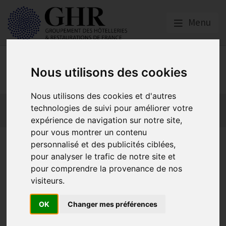
Menu
Emploi, Formation et
Nous utilisons des cookies
Handicap
Nous utilisons des cookies et d'autres
Actualité 2026
Nos Métiers
Offres d’Emploi
technologies de suivi pour améliorer votre
Formation
Mission Handicap
expérience de navigation sur notre site,
pour vous montrer un contenu
Le compte pénibilité devient
personnalisé et des publicités ciblées,
pour analyser le trafic de notre site et
le compte professionnel de
pour comprendre la provenance de nos
prévention, avec des
visiteurs.
obligations allégées pour les
OK
Changer mes préférences
employeurs