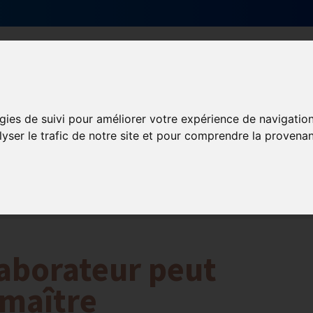
Qui sommes-nous ?
Services & actions
gies de suivi pour améliorer votre expérience de navigatio
lyser le trafic de notre site et pour comprendre la provenan
ormation et Handicap
Formation
Mission Handicap
laborateur peut
 maître