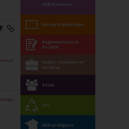
GHR Assurance
Europe & Numérique
Réglementation &
fiscalité
nnance
Emploi, Formation et
Handicap
Social
issage.
RSE
GHR en Régions