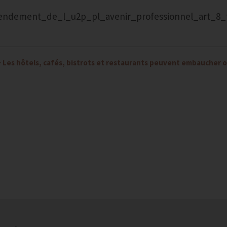
endement_de_l_u2p_pl_avenir_professionnel_art_8_
>
Les hôtels, cafés, bistrots et restaurants peuvent embaucher 