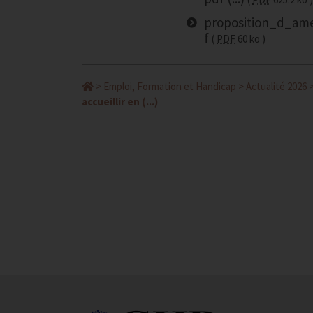
proposition_d_am
f
PDF
60 ko
>
Emploi, Formation et Handicap
>
Actualité 2026
accueillir en (...)