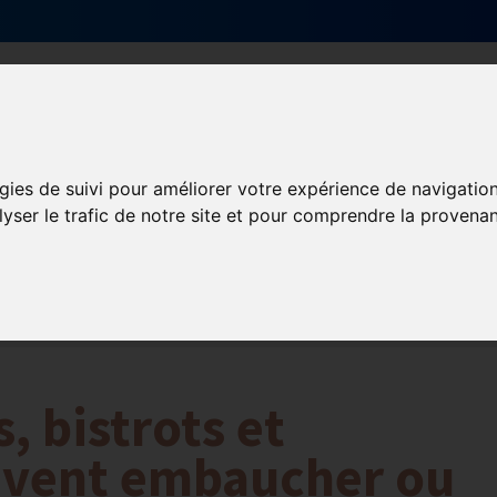
Qui sommes-nous ?
Services & actions
gies de suivi pour améliorer votre expérience de navigatio
lyser le trafic de notre site et pour comprendre la provenan
ormation et Handicap
Formation
Mission Handicap
s, bistrots et
uvent embaucher ou