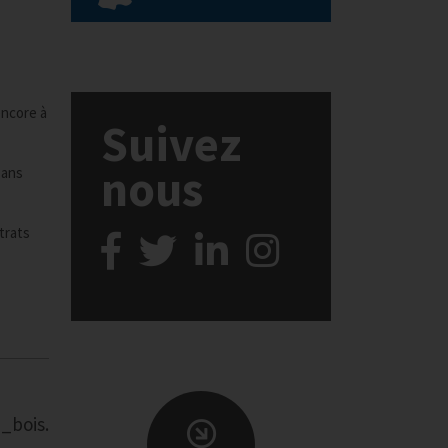
encore à
Suivez
nous
 ans
trats
_bois.