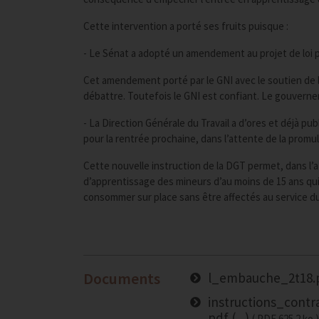
Cette intervention a porté ses fruits puisque :
- Le Sénat a adopté un amendement au projet de loi p
Cet amendement porté par le GNI avec le soutien de l
débattre. Toutefois le GNI est confiant. Le gouvern
- La Direction Générale du Travail a d’ores et déjà pu
pour la rentrée prochaine, dans l’attente de la promulg
Cette nouvelle instruction de la DGT permet, dans l’at
d’apprentissage des mineurs d’au moins de 15 ans qu
consommer sur place sans être affectés au service du
Documents
l_embauche_2t18.
instructions_cont
pdf (...)
PDF
625.2 ko