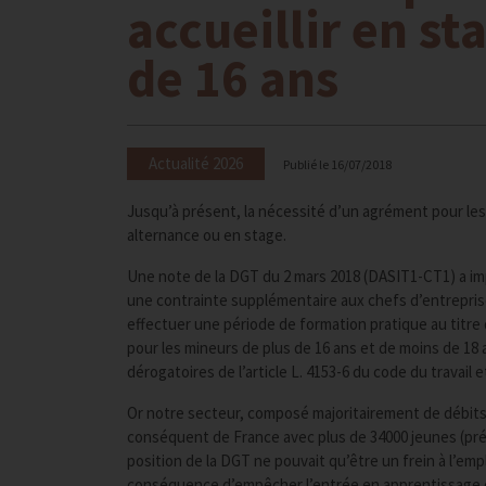
accueillir en s
de 16 ans
Actualité 2026
Publié le
16/07/2018
Jusqu’à présent, la nécessité d’un agrément pour les 
alternance ou en stage.
Une note de la DGT du 2 mars 2018 (DASIT1-CT1) a im
une contrainte supplémentaire aux chefs d’entrepris
effectuer une période de formation pratique au titre 
pour les mineurs de plus de 16 ans et de moins de 18 
dérogatoires de l’article L. 4153-6 du code du travai
Or notre secteur, composé majoritairement de débits 
conséquent de France avec plus de 34000 jeunes (pré
position de la DGT ne pouvait qu’être un frein à l’emp
conséquence d’empêcher l’entrée en apprentissage de 