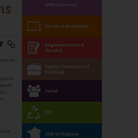
ns
GHR Assurance
Europe & Numérique
Réglementation &
fiscalité
neurs en
Emploi, Formation et
Handicap
apporté
ouvait
Social
tut ;
ns
RSE
e
t pour
GHR en Régions