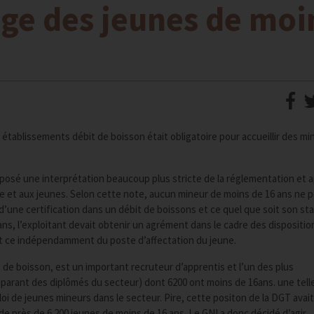
tage des jeunes de moi
établissements débit de boisson était obligatoire pour accueillir des mi
posé une interprétation beaucoup plus stricte de la réglementation et 
e et aux jeunes. Selon cette note, aucun mineur de moins de 16 ans ne p
d’une certification dans un débit de boissons et ce quel que soit son sta
ans, l’exploitant devait obtenir un agrément dans le cadre des dispositio
l et ce indépendamment du poste d’affectation du jeune.
de boisson, est un important recruteur d’apprentis et l’un des plus
parant des diplômés du secteur) dont 6200 ont moins de 16ans. une tell
loi de jeunes mineurs dans le secteur. Pire, cette positon de la DGT avai
près de 6 200 jeunes de moins de 16 ans. Le GNI a donc décidé d’agir.