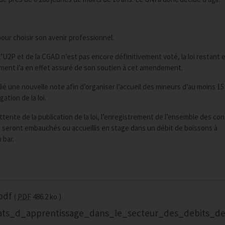
our choisir son avenir professionnel.
’U2P et de la CGAD n’est pas encore définitivement voté, la loi restant 
ement l’a en effet assuré de son soutien à cet amendement.
blié une nouvelle note afin d’organiser l’accueil des mineurs d’au moins 15
ation de la loi.
tente de la publication de la loi, l’enregistrement de l’ensemble des con
i seront embauchés ou accueillis en stage dans un débit de boissons à
 bar.
pdf
PDF
486.2 ko
rats_d_apprentissage_dans_le_secteur_des_debits_de