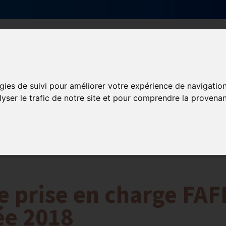
Qui sommes-nous ?
Services & actions
gies de suivi pour améliorer votre expérience de navigatio
lyser le trafic de notre site et pour comprendre la provenan
ormation et Handicap
Formation
Mission Handicap
e prise en charge FAF
née 2018