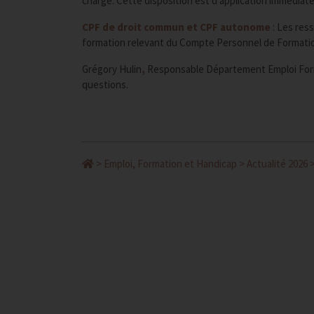
charge. Cette disposition est d’application immédiate
CPF de droit commun et CPF autonome
: Les res
formation relevant du Compte Personnel de Formatio
Grégory Hulin
,
Responsable Département Emploi For
questions.
>
Emploi, Formation et Handicap
>
Actualité 2026