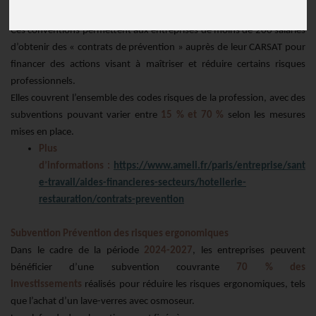
Conventions Nationales d’Objectifs (CNO)
Ces conventions permettent aux entreprises de moins de 200 salariés
d’obtenir des « contrats de prévention » auprès de leur CARSAT pour
financer des actions visant à maîtriser et réduire certains risques
professionnels.
Elles couvrent l’ensemble des codes risques de la profession, avec des
subventions pouvant varier entre
15 % et 70 %
selon les mesures
mises en place.
Plus
d’informations :
https://www.ameli.fr/paris/entreprise/sant
e-travail/aides-financieres-secteurs/hotellerie-
restauration/contrats-prevention
Subvention Prévention des risques ergonomiques
Dans le cadre de la période
2024-2027
, les entreprises peuvent
bénéficier d’une subvention couvrante
70 % des
investissements
réalisés pour réduire les risques ergonomiques, tels
que l’achat d’un lave-verres avec osmoseur.