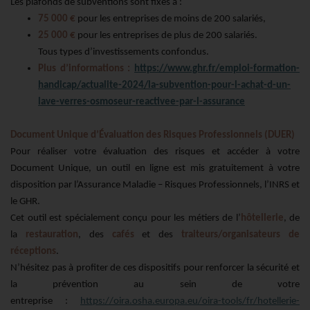
Les plafonds de subventions sont fixés à :
75 000 €
pour les entreprises de moins de 200 salariés,
25 000 €
pour les entreprises de plus de 200 salariés.
Tous types d’investissements confondus.
Plus d’informations :
https://www.ghr.fr/emploi-formation-
handicap/actualite-2024/la-subvention-pour-l-achat-d-un-
lave-verres-osmoseur-reactivee-par-l-assurance
Document Unique d’Évaluation des Risques Professionnels (DUER)
Pour réaliser votre évaluation des risques et accéder à votre
Document Unique, un outil en ligne est mis gratuitement à votre
disposition par l’Assurance Maladie – Risques Professionnels, l’INRS et
le GHR.
Cet outil est spécialement conçu pour les métiers de l’
hôtellerie
, de
la
restauration
, des
cafés
et des
traiteurs/organisateurs de
réceptions
.
N’hésitez pas à profiter de ces dispositifs pour renforcer la sécurité et
la prévention au sein de votre
entreprise :
https://oira.osha.europa.eu/oira-tools/fr/hotellerie-