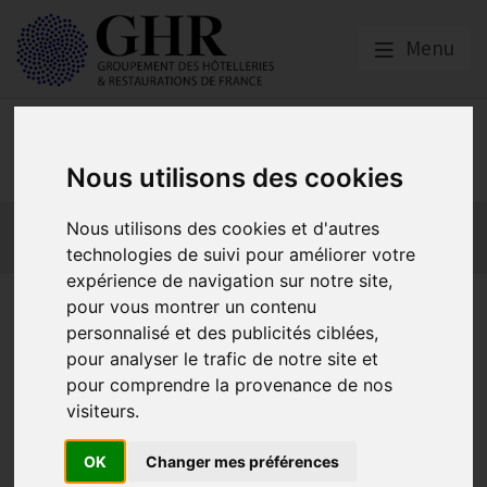
Menu
Emploi, Formation et
Handicap
Nous utilisons des cookies
Actualité 2026
Nos Métiers
Offres d’Emploi
Nous utilisons des cookies et d'autres
Formation
Mission Handicap
technologies de suivi pour améliorer votre
expérience de navigation sur notre site,
Les subventions HCR pour la
pour vous montrer un contenu
personnalisé et des publicités ciblées,
prévention des risques pro
pour analyser le trafic de notre site et
pour comprendre la provenance de nos
visiteurs.
Actualité 2026
OK
Changer mes préférences
Publié le
21/11/2024