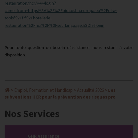
restauration/hcr/@@login?
came_from=https%3A%2F%2Foira.osha.europa.eu%2Foira-
tools%2Ffr%2Fhotellerie-
restauration%2Fhcr%2F%3Fset_language%3Dfr#login
Pour toute question ou besoin d’assistance, nous restons à votre
disposition.
>
Emploi, Formation et Handicap
>
Actualité 2026
>
Les
subventions HCR pour la prévention des risques pro
Nos Services
GHR Assurance