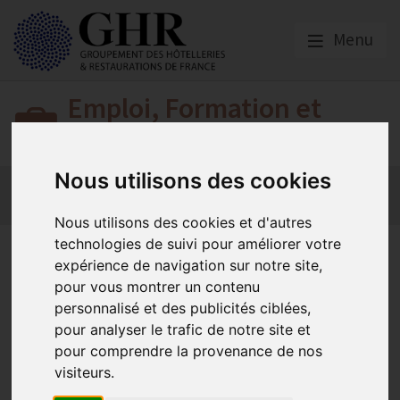
Menu
Emploi, Formation et
Handicap
Nous utilisons des cookies
Actualité 2026
Nos Métiers
Offres d’Emploi
Formation
Mission Handicap
Nous utilisons des cookies et d'autres
technologies de suivi pour améliorer votre
Impacts de la crise sanitaire
expérience de navigation sur notre site,
du COVID sur les besoins en
pour vous montrer un contenu
personnalisé et des publicités ciblées,
emplois et en compétences
pour analyser le trafic de notre site et
pour la branche Hôtels, Cafés,
pour comprendre la provenance de nos
visiteurs.
Restaurants