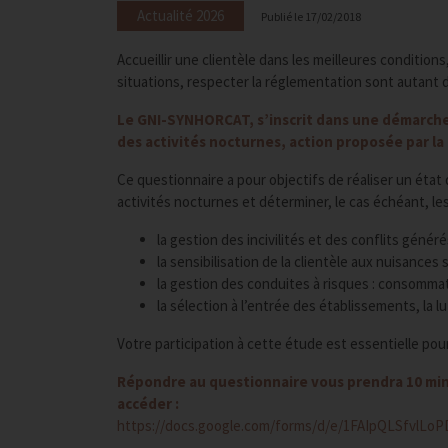
Actualité 2026
Publié le
17/02/2018
Accueillir une clientèle dans les meilleures condition
situations, respecter la réglementation sont autant 
Le GNI-SYNHORCAT, s’inscrit dans une démarche in
des activités nocturnes, action proposée par la
Ce questionnaire a pour objectifs de réaliser un éta
activités nocturnes et déterminer, le cas échéant, le
la gestion des incivilités et des conflits générés
la sensibilisation de la clientèle aux nuisance
la gestion des conduites à risques : consommati
la sélection à l’entrée des établissements, la lu
Votre participation à cette étude est essentielle pou
Répondre au questionnaire vous prendra 10 minu
accéder :
https://docs.google.com/forms/d/e/1FAIpQLSfvl