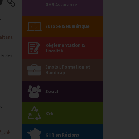
GHR Assurance
s
Europe & Numérique
aitant
Réglementation &
fiscalité
nts des
Emploi, Formation et
Handicap
Social
s.
RSE
_link
GHR en Régions