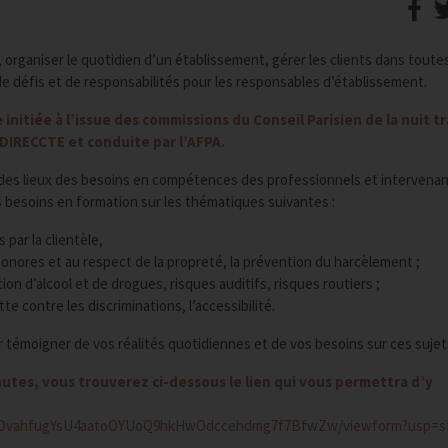
s, organiser le quotidien d’un établissement, gérer les clients dans toute
de défis et de responsabilités pour les responsables d’établissement.
itiée à l’issue des commissions du Conseil Parisien de la nuit tr
 DIRECCTE et conduite par l’AFPA.
t des lieux des besoins en compétences des professionnels et intervena
s besoins en formation sur les thématiques suivantes :
 par la clientèle,
s sonores et au respect de la propreté, la prévention du harcèlement ;
on d’alcool et de drogues, risques auditifs, risques routiers ;
tte contre les discriminations, l’accessibilité.
r témoigner de vos réalités quotidiennes et de vos besoins sur ces sujet
tes, vous trouverez ci-dessous le lien qui vous permettra d’y
LoPDvahfugYsU4aatoOYUoQ9hkHwOdccehdmg7f7BfwZw/viewform?usp=sf