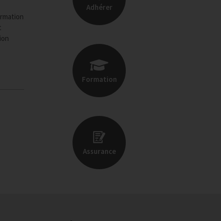
Adhérer
ormation
t
ion
Formation
Assurance