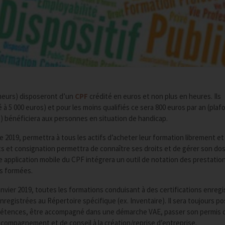
hômeurs) disposeront d’un
CPF
crédité en euros et non plus en heures. Ils
à 5 000 euros) et pour les moins qualifiés ce sera 800 euros par an (plaf
t) bénéficiera aux personnes en situation de handicap.
 2019, permettra à tous les actifs d’acheter leur formation librement et
ts et consignation permettra de connaître ses droits et de gérer son dos
pplication mobile du CPF intégrera un outil de notation des prestatio
es formées.
janvier 2019, toutes les formations conduisant à des certifications enreg
egistrées au Répertoire spécifique (ex. Inventaire). Il sera toujours po
mpétences, être accompagné dans une démarche VAE, passer son permis 
ccompagnement et de conseil à la création/reprise d’entreprise.