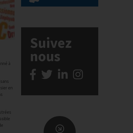
Suivez
nous
onné à
 sans
sier en
ns
istrées
ssible
de