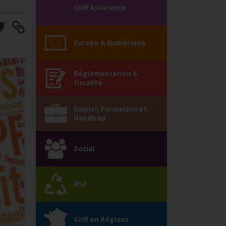
GHR Assurance
Europe & Numérique
Réglementation &
fiscalité
Emploi, Formation et
Handicap
Social
RSE
GHR en Régions