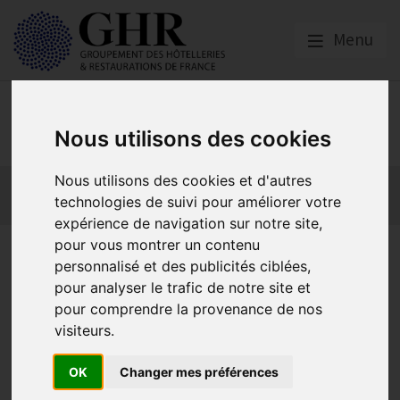
Menu
Emploi, Formation et
Handicap
Nous utilisons des cookies
Nous utilisons des cookies et d'autres
Actualité 2026
Nos Métiers
Offres d’Emploi
technologies de suivi pour améliorer votre
Formation
Mission Handicap
expérience de navigation sur notre site,
pour vous montrer un contenu
Webinaire Immersion
personnalisé et des publicités ciblées,
professionnelle spécial HCR -
pour analyser le trafic de notre site et
pour comprendre la provenance de nos
26 mars à 15h
visiteurs.
OK
Changer mes préférences
Actualité 2026