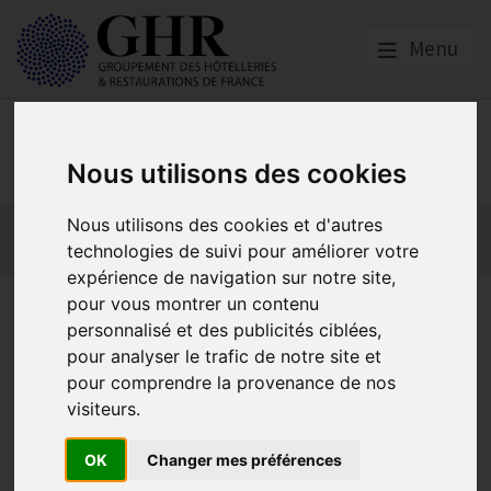
Menu
Emploi, Formation et
Handicap
Nous utilisons des cookies
Actualité 2026
Nos Métiers
Offres d’Emploi
Nous utilisons des cookies et d'autres
technologies de suivi pour améliorer votre
Formation
Mission Handicap
expérience de navigation sur notre site,
pour vous montrer un contenu
Financement formation 2025
personnalisé et des publicités ciblées,
- Ne passez pas à côté de
pour analyser le trafic de notre site et
pour comprendre la provenance de nos
votre prise en charge !
visiteurs.
OK
Changer mes préférences
Actualité 2026