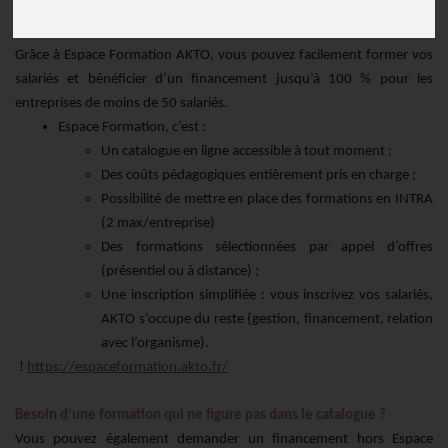
Publié le
03/11/2025
Grâce à Espace Formation AKTO, vous pouvez facilement former vos
salariés et bénéficier d’un financement jusqu’à 100 % pour les
entreprises de moins de 50 salariés.
Espace Formation, c’est :
Un catalogue en ligne accessible à tout moment ;
Des coûts pédagogiques entièrement pris en charge ;
Possibilité de mettre en place des formations en INTRA
(2 max/entreprise)
Des formations sélectionnées par appel d’offres
(présentiel ou à distance) ;
Une inscription simplifiée : vous inscrivez vos salariés,
AKTO s’occupe du reste (gestion, financement, relation
avec l’organisme).
!
https://espaceformation.akto.fr/
Besoin d’une formation qui ne figure pas dans le catalogue ?
Vous pouvez également demander un financement hors Espace