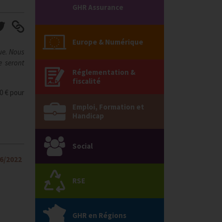
GHR Assurance
Europe & Numérique
ue. Nous
e seront
Réglementation &
fiscalité
0 € pour
Emploi, Formation et
Handicap
Social
06/2022
RSE
GHR en Régions