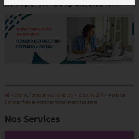
A l’attention des professionnels de l’Hôtellerie Restauration
>
Emploi, Formation et Handicap
>
Actualité 2026
>
Paris IdF :
Dernier forum pour recruter avant les Jeux
Nos Services