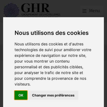
Menu
Emploi, Formation et
Nous utilisons des cookies
Handicap
Nous utilisons des cookies et d'autres
Actualité 2026
Nos Métiers
Offres d’Emploi
technologies de suivi pour améliorer votre
expérience de navigation sur notre site,
Formation
Mission Handicap
pour vous montrer un contenu
personnalisé et des publicités ciblées,
Paris IdF : Dernier forum pour
pour analyser le trafic de notre site et
recruter avant les Jeux
pour comprendre la provenance de nos
visiteurs.
OK
Changer mes préférences
Actualité 2026
Publié le
03/05/2024