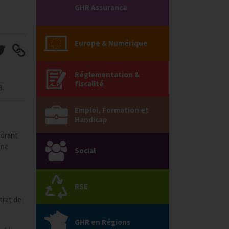
GHR Assurance
Europe & Numérique
Réglementation &
fiscalité
3.
Emploi, Formation et
Handicap
adrant
une
Social
RSE
trat de
GHR en Régions