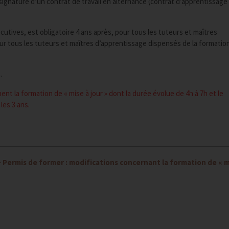
signature d’un contrat de travail en alternance (contrat d’apprentissage
utives, est obligatoire 4 ans après, pour tous les tuteurs et maîtres
our tous les tuteurs et maîtres d’apprentissage dispensés de la formation 
.
t la formation de « mise à jour » dont la durée évolue de 4h à 7h et le
les 3 ans.
>
Permis de former : modifications concernant la formation de « m