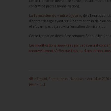
Cette formation devra être suivie préalablement à la 
contrat de professionnalisation).
La formation de « mise à jour »,
de 7 heures conséc
d’apprentissage ayant suivi la formation initiale ou p
et n’ayant pas déjà suivi la formation de mise à jour.
Cette formation devra être renouvelée tous les 4 ans
Les modifications apportées par cet avenant concernen
renouvellement s’effectue tous les 4 ans et non tous 
>
Emploi, Formation et Handicap
>
Actualité 2026
jour » (...)