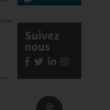
 et/ou
initiale
Suivez
nous
ise à