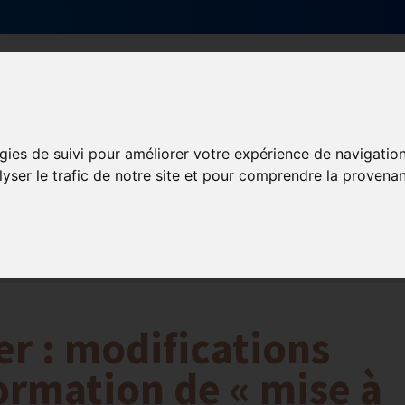
Qui sommes-nous ?
Services & actions
gies de suivi pour améliorer votre expérience de navigatio
lyser le trafic de notre site et pour comprendre la provenan
ormation et Handicap
Formation
Mission Handicap
r : modifications
ormation de « mise à