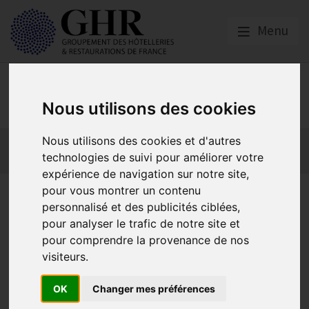
Menu
Emploi, Formation et
Handicap
Nous utilisons des cookies
Nous utilisons des cookies et d'autres
Actualité 2026
Nos Métiers
Offres d’Emploi
technologies de suivi pour améliorer votre
Formation
Mission Handicap
expérience de navigation sur notre site,
pour vous montrer un contenu
Prévention des risques
personnalisé et des publicités ciblées,
professionnels - La santé de
pour analyser le trafic de notre site et
pour comprendre la provenance de nos
votre entreprise passe par la
visiteurs.
santé de vos salariés
OK
Changer mes préférences