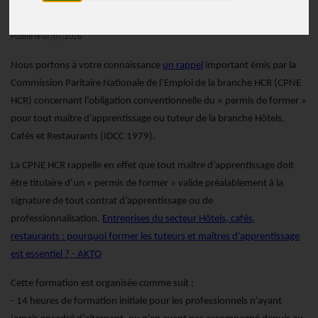
Actualité 2026
Publié le
07/07/2026
Nous portons à votre connaissance
un rappel
important émis par la
Commission Paritaire Nationale de l’Emploi de la branche HCR (CPNE
HCR) concernant l’obligation conventionnelle du « permis de former »
pour tout maître d’apprentissage ou tuteur de la branche Hôtels,
Cafés et Restaurants (IDCC 1979).
La CPNE HCR rappelle en effet que tout maître d’apprentissage doit
être titulaire d’un « permis de former » valide préalablement à la
signature de tout contrat d’apprentissage ou de
professionnalisation.
Entreprises du secteur Hôtels, cafés,
restaurants : pourquoi former les tuteurs et maîtres d’apprentissage
est essentiel ? - AKTO
Cette formation est organisée comme suit :
- 14 heures de formation initiale pour les professionnels n’ayant