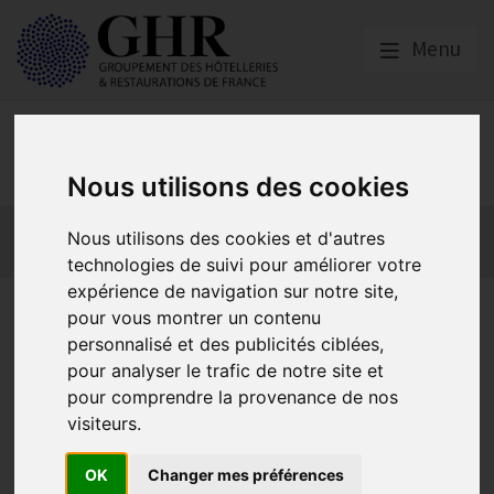
Menu
Emploi, Formation et
Handicap
Nous utilisons des cookies
Actualité 2026
Nos Métiers
Offres d’Emploi
Nous utilisons des cookies et d'autres
Formation
Mission Handicap
technologies de suivi pour améliorer votre
expérience de navigation sur notre site,
Rappel – Obligation du
pour vous montrer un contenu
personnalisé et des publicités ciblées,
« permis de former » pour les
pour analyser le trafic de notre site et
maîtres d’apprentissage –
pour comprendre la provenance de nos
visiteurs.
Branche HCR
OK
Changer mes préférences