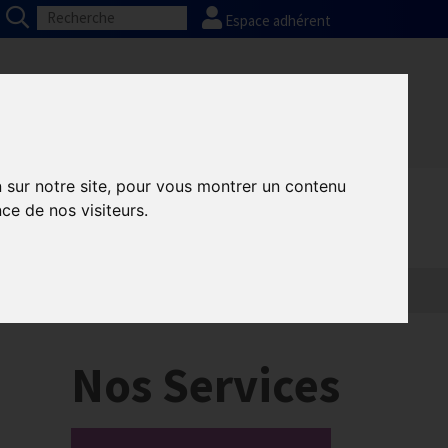
Espace adhérent
Nos partenaires
Presse
FAQ
n sur notre site, pour vous montrer un contenu
ce de nos visiteurs.
Nos Services