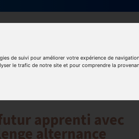
Qui sommes-nous ?
Services & actions
gies de suivi pour améliorer votre expérience de navigatio
ormation et Handicap
lyser le trafic de notre site et pour comprendre la provenan
Formation
Mission Handicap
futur apprenti avec
lenge alternance