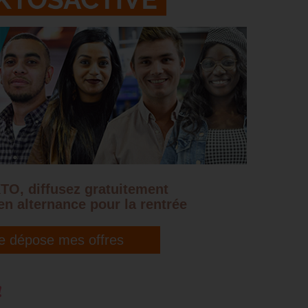
TO, diffusez gratuitement
en alternance pour la rentrée
e dépose mes offres
!