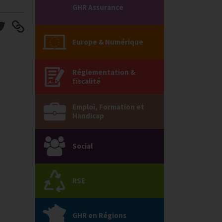
GHR Assurance
Europe & Numérique
Réglementation &
fiscalité
Emploi, Formation et
Handicap
Social
RSE
GHR en Régions