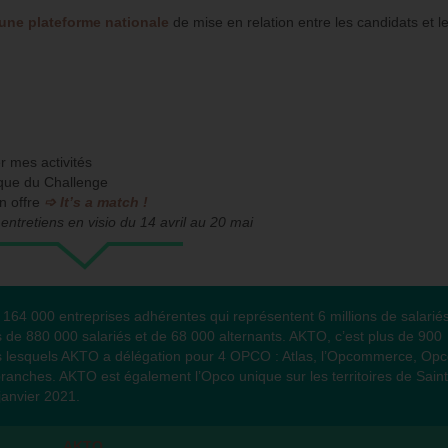
 une
plateforme nationale
de mise en relation entre les candidats et l
r mes activités
èque du Challenge
n offre
➩ It’s a match !
entretiens en visio du 14 avril au 20 mai
4 000 entreprises adhérentes qui représentent 6 millions de salarié
us de 880 000 salariés et de 68 000 alternants. AKTO, c’est plus de 900
ans lesquels AKTO a délégation pour 4 OPCO : Atlas, l’Opcommerce, Op
branches. AKTO est également l’Opco unique sur les territoires de Saint
janvier 2021.
AKTO