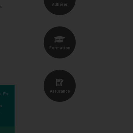
Adhérer
es
Formation
Assurance
s. En
co
-