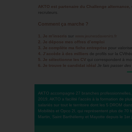
AKTO est partenaire du Challenge alternance,
recruteurs.
Comment ça marche ?
1.
Je m’inscris
sur
www.jeunesdavenirs.fr
2.
Je dépose mes offres d’emploi
3. Je complète ma fiche entreprise
pour valorise
4. J’accède à des milliers
de profils sur la CVth
5.
Je sélectionne les CV
qui correspondent à mo
6.
Je trouve le candidat idéal
Je fais passer des 
AKTO accompagne 27 branches professionnelles, 16
2019, AKTO a facilité l’accès à la formation de pl
salariés sur tout le territoire dont les 5 DROM d
Mobilités et Opco 2I, qui représentent plus de 70 
Martin, Saint Barthélemy et Mayotte depuis le 1er 