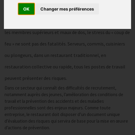
OK
Changer mes préférences
Dans la restauration, les chutes en cuisine ou en salle, les
coupures lors des phases de préparation, les douleurs dans
les membres supérieurs et maux de dos, le stress du « coup de
feu » ne sont pas des fatalités. Serveurs, commis, cuisiniers
ou plongeurs, dans un restaurant traditionnel, en
restauration collective ou rapide, tous les postes de travail
peuvent présenter des risques.
Dans ce secteur qui connaît des difficultés de recrutement,
notamment auprès des jeunes, l’amélioration des conditions de
travail et la prévention des accidents et des maladies
professionnelles sont des enjeux majeurs. Comme toute
entreprise, le restaurant doit disposer d’un
document unique
d’évaluation des risques qui servira de base pour la mise en œuvre
d’actions de prévention.