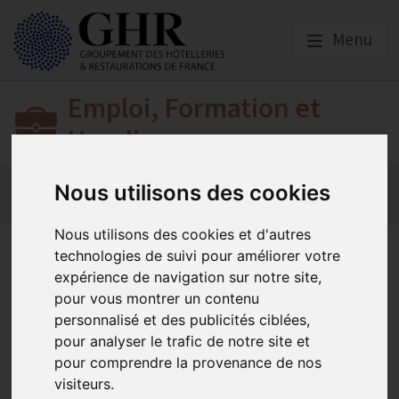
Menu
Emploi, Formation et
Handicap
Actualité 2026
Nos Métiers
Offres d’Emploi
Nous utilisons des cookies
Formation
Mission Handicap
Nous utilisons des cookies et d'autres
Restaurants : La sécurité au
technologies de suivi pour améliorer votre
expérience de navigation sur notre site,
menu
pour vous montrer un contenu
personnalisé et des publicités ciblées,
pour analyser le trafic de notre site et
Actualité 2026
pour comprendre la provenance de nos
Publié le
29/10/2018
visiteurs.