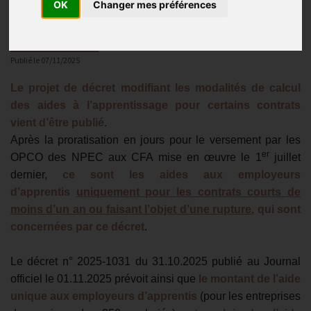
OK
Changer mes préférences
Actualité 2026
Publié le
07/11/2025
Le projet de décret modifiant les modalités de calcul
des aides à l’apprentissage pour certains contrats
vient d’être publié
.
Après la proratisation en jours pour le versement par les
er
OPCO des NPEC aux CFA mise en œuvre le 1
juillet
dernier,
ce sont les aides aux employeurs
d’apprentis
uniquement pour les contrats courts de
moins d’un an ou faisant l’objet d’une rupture
, qui sont
concernées par ce décret
.
Le décret n° 2025-1031 du 31.10.2025 publié au Journal
officiel le 01.11.2025 prévoit ainsi que
le montant de l’aide
unique aux employeurs d’apprentis
(pour les entreprises