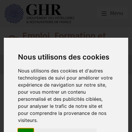
Menu
Emploi, Formation et
Handicap
Nous utilisons des cookies
Actualité 2026
Nos Métiers
Offres d’Emploi
Formation
Mission Handicap
Nous utilisons des cookies et d'autres
technologies de suivi pour améliorer votre
Révision des modalités de
expérience de navigation sur notre site,
pour vous montrer un contenu
calcul des aides
personnalisé et des publicités ciblées,
apprentissage pour les
pour analyser le trafic de notre site et
pour comprendre la provenance de nos
contrats de moins d’un an ou
visiteurs.
faisant l’objet d’une rupture