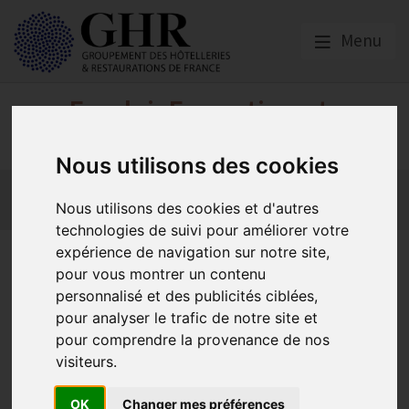
Menu
Emploi, Formation et
Handicap
Nous utilisons des cookies
Actualité 2026
Nos Métiers
Offres d’Emploi
Nous utilisons des cookies et d'autres
Formation
Mission Handicap
technologies de suivi pour améliorer votre
expérience de navigation sur notre site,
Une nouvelle opportunité
pour vous montrer un contenu
pour renforcer la formation
personnalisé et des publicités ciblées,
pour analyser le trafic de notre site et
dans le secteur HCR
pour comprendre la provenance de nos
visiteurs.
Actualité 2026
OK
Changer mes préférences