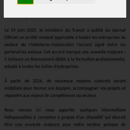
Publié le
17/06/2025
Chers collègues, chers amis,
Le 14 juin 2025, le ministère du Travail a publié au Journal
Officiel un arrêté rendant applicable à toutes les entreprises du
secteur de l’hôtellerie-restauration l’accord signé entre les
partenaires sociaux. Cet accord marque une avancée majeure :
il instaure un financement dédié à la formation professionnelle,
adapté à toutes les tailles d’entreprises.
À partir de 2026, de nouveaux moyens concrets seront
mobilisés pour former vos équipes, accompagner vos projets et
répondre aux enjeux de compétences du secteur.
Nous venons ici vous apporter quelques informations
indispensables à connaitre à propos d’un dispositif qui devrait
être une avancée majeure pour notre secteur puisque de