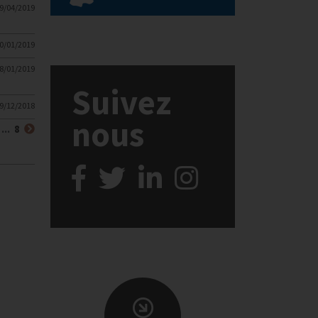
9/04/2019
0/01/2019
8/01/2019
Suivez
9/12/2018
nous
ourante)
Suivant
...
8