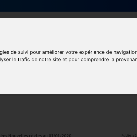
Qui sommes-nous ?
Services & actions
gies de suivi pour améliorer votre expérience de navigatio
lyser le trafic de notre site et pour comprendre la provenan
ormation et Handicap
Formation
Mission Handicap
ées Nouvelles règles au 01/01/2020
Publié le
2