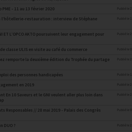
 PME - 11 au 13 février 2020
Publié le
2
 l’hôtellerie-restauration : interview de Stéphane
Publié le
1
NI ET L’OPCO AKTO poursuivent leur engagement pour
Publié le
2
 de classe ULIS en visite au café du commerce
Publié le
0
tinez remporte la deuxième édition du Trophée du partage
Publié le
2
emploi des personnes handicapées
Publié le
1
ngagement en 2019
Publié le
2
nt En 10 Saveurs et le GNI veulent aller plus loin dans
Publié le
2
ap
ts Responsables // 28 mai 2019 - Palais des Congrès
Publié le
0
un DUO ?
Publié le
2