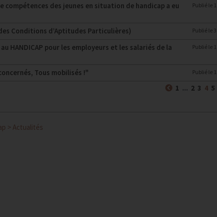
e compétences des jeunes en situation de handicap a eu
Publié le
1
s Conditions d’Aptitudes Particulières)
Publié le
3
n au HANDICAP pour les employeurs et les salariés de la
Publié le
1
concernés, Tous mobilisés !"
Publié le
1
Précédent
(c
1
...
2
3
4
5
ap
>
Actualités