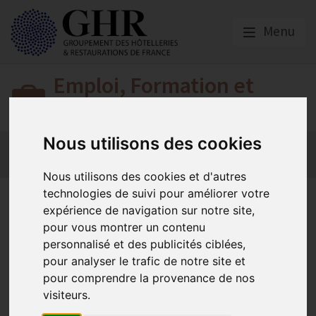
Menu
Emploi, Formation et
Handicap
Nous utilisons des cookies
Actualité 2026
Nos Métiers
Offres d’Emploi
Formation
Mission Handicap
Nous utilisons des cookies et d'autres
technologies de suivi pour améliorer votre
Obligation Emploi des
expérience de navigation sur notre site,
Personnes en situation de
pour vous montrer un contenu
personnalisé et des publicités ciblées,
Handicap (OETH) | Entreprise
pour analyser le trafic de notre site et
dont l’effectif moyen annuel
pour comprendre la provenance de nos
visiteurs.
atteint 20 salariés et + en