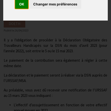
2022
OK
Changer mes préférences
DOETH
Publié le
26/04/2023
Il y a l’obligation de procéder à la Déclaration Obligatoire des
Travailleurs Handicapés sur la DSN du mois d’avril 2023 (pour
l’année 2022), soit entre le 5 ou le 15 mai 2023.
Le paiement de la contribution sera également à régler à cette
même date.
La déclaration et le paiement seront à réaliser via la DSN auprès de
l’URSSAF/MSA.
Au préalable, vous avez dû recevoir une notification de l’URSSAF
au 15 mars 2023 vous indiquant :
L’effectif d’assujettissement en fonction de votre effectif
annuel moyen en 2022