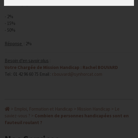
Publié le
09/09/2015
- 2%
- 15%
- 50%
Réponse
: 2%
Besoin d’en savoir plus
:
Votre Chargée de Mission Handicap : Rachel BOUVARD
Tel : 01 42 96 60 75 Email :
r.bouvard@synhorcat.com
>
Emploi, Formation et Handicap
>
Mission Handicap
>
Le
saviez-vous ?
>
Combien de personnes handicapées sont en
fauteuil roulant ?