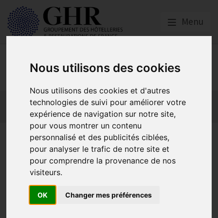
Menu
Emploi, Formation et
Nous utilisons des cookies
Handicap
Nous utilisons des cookies et d'autres
Actualité 2026
Nos Métiers
Offres d’Emploi
technologies de suivi pour améliorer votre
Formation
Mission Handicap
expérience de navigation sur notre site,
pour vous montrer un contenu
Combien de personnes
personnalisé et des publicités ciblées,
pour analyser le trafic de notre site et
handicapées sont en fauteuil
pour comprendre la provenance de nos
roulant ?
visiteurs.
OK
Changer mes préférences
Le saviez-vous ?