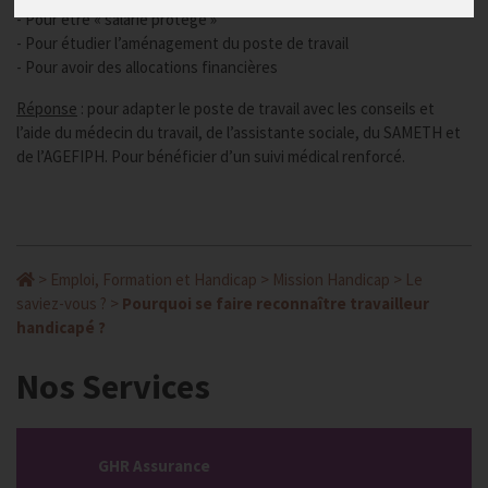
- Pour être « salarié protégé »
- Pour étudier l’aménagement du poste de travail
- Pour avoir des allocations financières
Réponse
: pour adapter le poste de travail avec les conseils et
l’aide du médecin du travail, de l’assistante sociale, du SAMETH et
de l’AGEFIPH. Pour bénéficier d’un suivi médical renforcé.
>
Emploi, Formation et Handicap
>
Mission Handicap
>
Le
saviez-vous ?
>
Pourquoi se faire reconnaître travailleur
handicapé ?
Nos Services
GHR Assurance