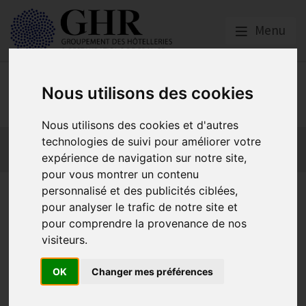
Menu
Emploi, Formation et
Nous utilisons des cookies
Handicap
Nous utilisons des cookies et d'autres
Actualité 2026
Nos Métiers
Offres d’Emploi
technologies de suivi pour améliorer votre
expérience de navigation sur notre site,
Formation
Mission Handicap
pour vous montrer un contenu
personnalisé et des publicités ciblées,
Pourquoi se faire reconnaître
pour analyser le trafic de notre site et
travailleur handicapé ?
pour comprendre la provenance de nos
visiteurs.
OK
Changer mes préférences
Le saviez-vous ?
Publié le
20/07/2015