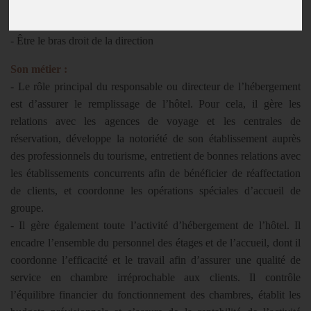
- Remplir l’hôtel
- Gérer l’activité ‘hébergement’ de l’établissement
- Être le bras droit de la direction
Son métier :
- Le rôle principal du responsable ou directeur de l’hébergement
est d’assurer le remplissage de l’hôtel. Pour cela, il gère les
relations avec les agences de voyage et les centrales de
réservation, développe la notoriété de son établissement auprès
des professionnels du tourisme, entretient de bonnes relations avec
les établissements concurrents afin de bénéficier de réaffectation
de clients, et coordonne les opérations spéciales d’accueil de
groupe.
- Il gère également toute l’activité d’hébergement de l’hôtel. Il
encadre l’ensemble du personnel des étages et de l’accueil, dont il
coordonne l’efficacité et le travail afin d’assurer une qualité de
service en chambre irréprochable aux clients. Il contrôle
l’équilibre financier du fonctionnement des chambres, établit les