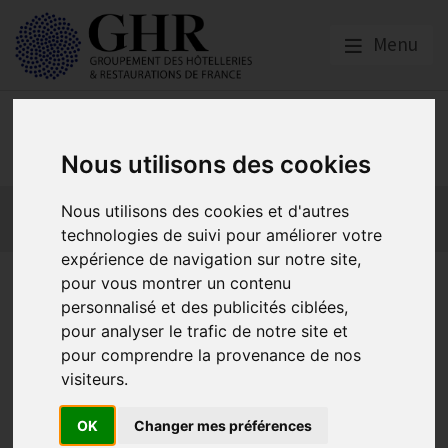
Menu
Emploi, Formation et
Handicap
Nous utilisons des cookies
Actualité 2026
Nos Métiers
Offres d’Emploi
Nous utilisons des cookies et d'autres
Formation
Mission Handicap
technologies de suivi pour améliorer votre
expérience de navigation sur notre site,
Directeur de l’Hébergement
pour vous montrer un contenu
personnalisé et des publicités ciblées,
pour analyser le trafic de notre site et
pour comprendre la provenance de nos
Les Métiers de Direction
visiteurs.
Publié le
24/06/2010
OK
Changer mes préférences
Ses responsabilités principales :