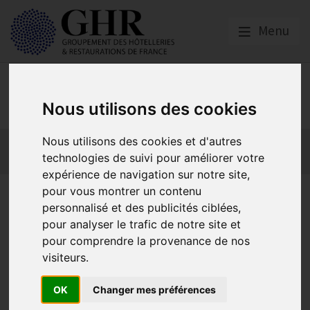
Menu
Emploi, Formation et
Handicap
Nous utilisons des cookies
Nous utilisons des cookies et d'autres
Actualité 2026
Nos Métiers
Offres d’Emploi
technologies de suivi pour améliorer votre
Formation
Mission Handicap
expérience de navigation sur notre site,
pour vous montrer un contenu
Pizzaiolo
personnalisé et des publicités ciblées,
pour analyser le trafic de notre site et
pour comprendre la provenance de nos
Les Métiers de la Cuisine
visiteurs.
Publié le
22/10/2013
OK
Changer mes préférences
Son métier :