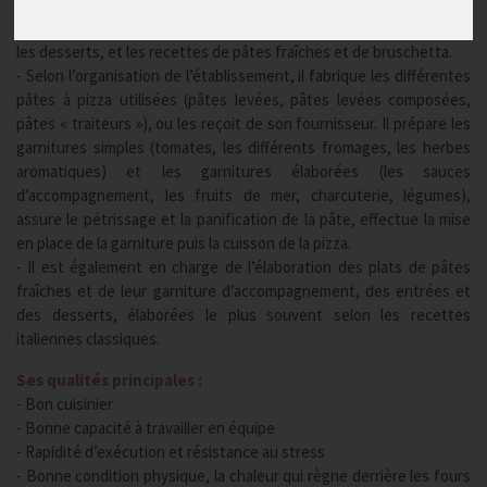
- Le pizzaïolo est en charge de la réalisation des plats de la carte
d’une pizzeria : les pizzas classiques et élaborées, les entrées et
les desserts, et les recettes de pâtes fraîches et de bruschetta.
- Selon l’organisation de l’établissement, il fabrique les différentes
pâtes à pizza utilisées (pâtes levées, pâtes levées composées,
pâtes « traiteurs »), ou les reçoit de son fournisseur. Il prépare les
garnitures simples (tomates, les différents fromages, les herbes
aromatiques) et les garnitures élaborées (les sauces
d’accompagnement, les fruits de mer, charcuterie, légumes),
assure le pétrissage et la panification de la pâte, effectue la mise
en place de la garniture puis la cuisson de la pizza.
- Il est également en charge de l’élaboration des plats de pâtes
fraîches et de leur garniture d’accompagnement, des entrées et
des desserts, élaborées le plus souvent selon les recettes
italiennes classiques.
Ses qualités principales :
- Bon cuisinier
- Bonne capacité à travailler en équipe
- Rapidité d’exécution et résistance au stress
- Bonne condition physique, la chaleur qui règne derrière les fours