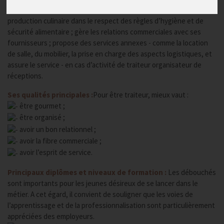
- Il évalue les besoins de sa clientèle et propose un devis ; assure la
production culinaire dans le respect des règles d’hygiène et de
sécurité alimentaire ; gère les relations commerciales avec ses
fournisseurs ; propose des services annexes - comme la location
de salle, du mobilier, la prise en charge des aspects logistiques, et
assure le service - en cas d’activité de traiteur organisateur de
réceptions.
Ses qualités principales :
Pour être traiteur, mieux vaut :
être gourmet ;
être organisé ;
avoir un bon relationnel ;
avoir la fibre commerciale ;
avoir l’esprit de service.
Principaux diplômes et niveaux de formation :
Les débouchés
sont importants pour les jeunes désireux de se lancer dans le
métier. A cet égard, il convient de souligner que les voies de
l’apprentissage et de la professionnalisation sont particulièrement
appréciées des employeurs.