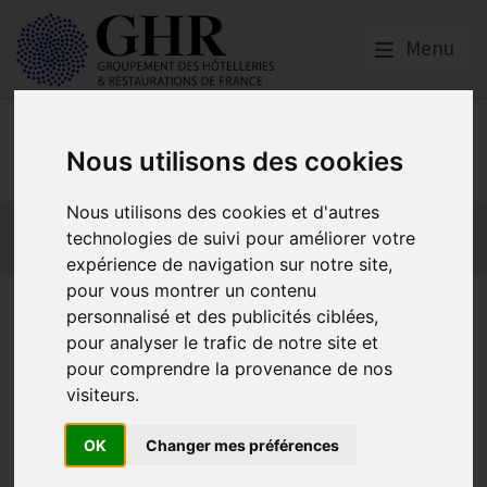
Menu
Emploi, Formation et
Nous utilisons des cookies
Handicap
Nous utilisons des cookies et d'autres
Actualité 2026
Nos Métiers
Offres d’Emploi
technologies de suivi pour améliorer votre
Formation
Mission Handicap
expérience de navigation sur notre site,
pour vous montrer un contenu
Traiteur
personnalisé et des publicités ciblées,
pour analyser le trafic de notre site et
pour comprendre la provenance de nos
visiteurs.
Les Métiers de la Cuisine
Publié le
24/06/2010
OK
Changer mes préférences
Son métier :