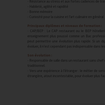
- Résistance au stress et aux fortes cadences de trav
- Habileté, agilité et rapidité
- Bonne mémoire
- Curiosité pour la cuisine et l’art culinaire en général
Principaux diplômes et niveaux de formation :
- CAP/BEP : Le CAP restaurant ou le BEP hôtelleri
enseignement plus poussé comme un Bac profession
peut permettre une évolution plus rapide. Si un d
évoluer, il n’est cependant pas indispensable dans le
Son évolution :
- Responsable de salle dans un restaurant sans chef d
traditionnel.
- Vers une expérience à l’étranger : le métier de serve
étrangère, atout incontestable, pour évoluer plus fac