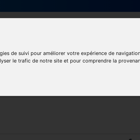
Qui sommes-nous ?
Services & actions
gies de suivi pour améliorer votre expérience de navigatio
lyser le trafic de notre site et pour comprendre la provenan
ormation et Handicap
Formation
Mission Handicap