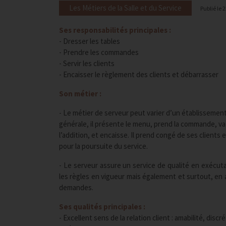
Les Métiers de la Salle et du Service
Publié le
2
Ses responsabilités principales :
- Dresser les tables
- Prendre les commandes
- Servir les clients
- Encaisser le règlement des clients et débarrasser
Son métier :
- Le métier de serveur peut varier d’un établissement
générale, il présente le menu, prend la commande, va 
l’addition, et encaisse. Il prend congé de ses clients
pour la poursuite du service.
- Le serveur assure un service de qualité en exécut
les règles en vigueur mais également et surtout, en a
demandes.
Ses qualités principales :
- Excellent sens de la relation client : amabilité, discr