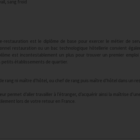
ail, sang froid
e-restauration est le diplôme de base pour exercer le métier de ser
nel restauration ou un bac technologique hôtellerie convient égal
iplôme est incontestablement un plus pour trouver un premier emploi
s petits établissements de quartier.
e rang ni maître d’hôtel, ou chef de rang puis maître d’hôtel dans un re
ur permet d’aller travailler à l’étranger, d’acquérir ainsi la maîtrise d’u
ilement lors de votre retour en France.