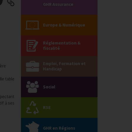
GHR Assurance
Europe & Numérique
Réglementation &
fiscalité
Emploi, Formation et
ière
Handicap
lle table
Social
spectant
if à ses
RSE
GHR en Régions