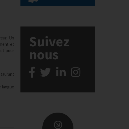
Suivez
veur. Un
ement et
nous
 et pour
staurant
ne langue