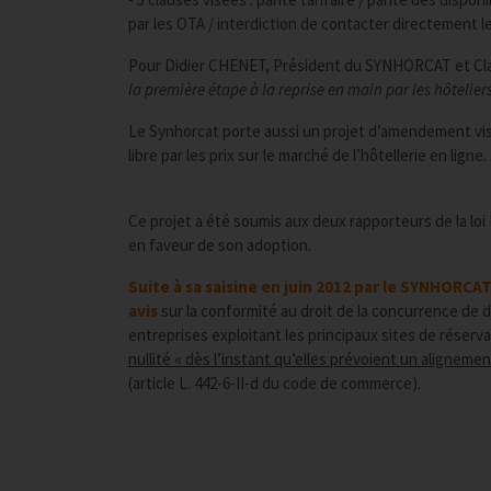
par les OTA / interdiction de contacter directement l
Pour Didier CHENET, Président du SYNHORCAT et Cla
la première étape à la reprise en main par les hôteliers
Le Synhorcat porte aussi un projet d’amendement visa
libre par les prix sur le marché de l’hôtellerie en ligne.
Ce projet a été soumis aux deux rapporteurs de la lo
en faveur de son adoption.
Suite à sa saisine en juin 2012 par le SYNHORC
avis
sur la conformité au droit de la concurrence de d
entreprises exploitant les principaux sites de réserva
nullité « dès l’instant qu’elles prévoient un alignem
(article L. 442-6-II-d du code de commerce).