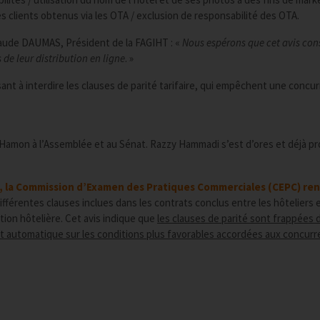
es clients obtenus via les OTA / exclusion de responsabilité des OTA.
ude DAUMAS, Président de la FAGIHT : «
Nous espérons que cet avis con
 de leur distribution en ligne
. »
nt à interdire les clauses de parité tarifaire, qui empêchent une concu
i Hamon à l’Assemblée et au Sénat. Razzy Hammadi s’est d’ores et déjà p
AT, la Commission d’Examen des Pratiques Commerciales (CEPC) re
ifférentes clauses inclues dans les contrats conclus entre les hôteliers 
tion hôtelière. Cet avis indique que
les clauses de parité sont frappées 
ent automatique sur les conditions plus favorables accordées aux concurr