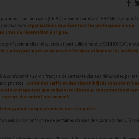
 pratiques commerciales (CEPC) présidée par RAZZI HAMMADI, député d
 par plusieurs
organisations représentant les professionnels de
les sites de réservation en ligne
.
ions professionnelles hôtelières et particulièrement le SYNHORCAT, mote
oit sur les pratiques en cause et d’éclairer utilement les profess
 la conformité au droit français de certaines clauses dénoncées par les
ntraignantes :
parité des tarifs et des disponibilités consistant à a
 aussi avantageuses que celles accordées aux concurrents voire
 et rupture du contrat notamment.
e les grandes dispositions de notre requête
:
ir un avis sur la conformité de certaines clauses des contrats des OTA av
nibilités / utilisation du nom de l’hôtel et de ses photos à des fins de mark