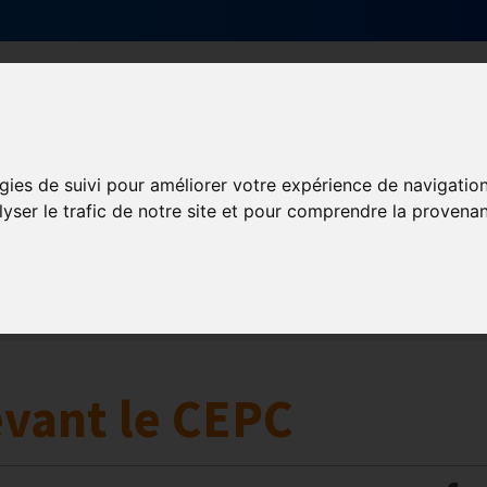
Qui sommes-nous ?
Services & actions
gies de suivi pour améliorer votre expérience de navigatio
lyser le trafic de notre site et pour comprendre la provenan
Numérique
collaborative
Innovation et digitalisation
Mon Parc Num
evant le CEPC