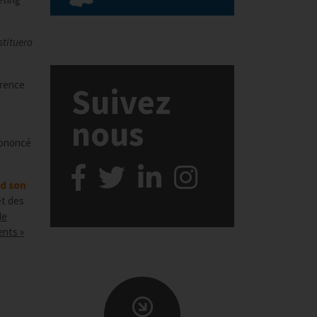
stituera
rrence
Suivez
nous
rononcé
nd son
et des
de
ents »