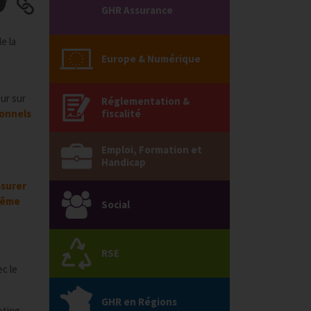
GHR Assurance
e la
Europe & Numérique
ur sur
Réglementation &
ionnels
fiscalité
Emploi, Formation et
Handicap
ssurer
 même
Social
RSE
ec le
GHR en Régions
eting