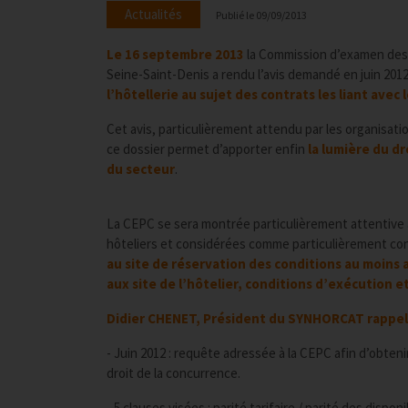
Actualités
Publié le
09/09/2013
Le 16 septembre 2013
la Commission d’examen des
Seine-Saint-Denis a rendu l’avis demandé en juin 2012
l’hôtellerie au sujet des contrats les liant avec 
Cet avis, particulièrement attendu par les organisat
ce dossier permet d’apporter enfin
la lumière du dr
du secteur
.
La CEPC se sera montrée particulièrement attentive à
hôteliers et considérées comme particulièrement co
au site de réservation des conditions au moins
aux site de l’hôtelier, conditions d’exécution
Didier CHENET, Président du SYNHORCAT rappell
- Juin 2012 : requête adressée à la CEPC afin d’obten
droit de la concurrence.
- 5 clauses visées : parité tarifaire / parité des dispo