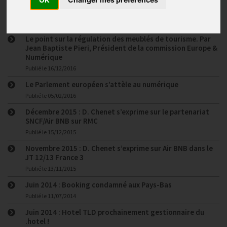
remèdes adoptés en Europe dans le secteur de la
réservation hôtelière en ligne
Publié le
10/04/2017
Le point sur la régulation des meublés de tourisme. Par
Jean Baptiste Pieri, Président de la commission Europe &
Numérique
Publié le
16/12/2016
Le Parlement européen s’attèle au numérique
Publié le
05/02/2016
Décembre 2015 : D. Chenet s’exprime sur le partenariat
SNCF/Air BNB sur RMC
Publié le
15/12/2015
Novembre 2015 : D. Chenet s’exprime sur Air BNB dans le
JT 12/13 France 3
Publié le
13/11/2015
Juin 2014 : Booking condamné aux Pays-Bas
Publié le
11/07/2014
Juin 2014 : Hotel TLD prochainement gestionnaire du
.hotel !