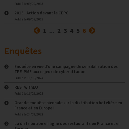
Publié le
09/09/2013
2013 : Action devant le CEPC
Publié le
09/09/2013
Précédent
(courante)
Suivant
1
...
2
3
4
5
6
Enquêtes
Enquête en vue d’une campagne de sensibilisation des
TPE-PME aux enjeux de cyberattaque
Publié le
11/06/2024
RESTwithEU
Publié le
16/02/2023
Grande enquête biennale sur la distribution hôtelière en
France et en Europe !
Publié le
24/03/2022
La distribution en ligne des restaurants en France et en
Europe