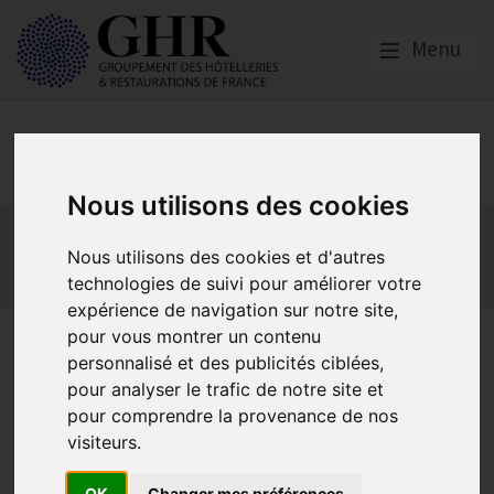
Menu
Europe & Numérique
Nous utilisons des cookies
Actualités
Plateformes en ligne
Nous utilisons des cookies et d'autres
Economie collaborative
Innovation et digitalisation
technologies de suivi pour améliorer votre
Mon Parc Num
Informatique
Europe
expérience de navigation sur notre site,
Actualités
pour vous montrer un contenu
personnalisé et des publicités ciblées,
pour analyser le trafic de notre site et
pour comprendre la provenance de nos
La Commission européenne publie les résultats des
travaux menés en collaboration avec l’Autorité de la
visiteurs.
concurrence et 9 autres autorités nationales de
concurrence européennes évaluant les effets des
OK
Changer mes préférences