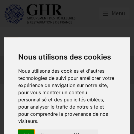
Menu
Europe & Numérique
Nous utilisons des cookies
Actualités
Plateformes en ligne
Economie collaborative
Innovation et digitalisation
Nous utilisons des cookies et d'autres
technologies de suivi pour améliorer votre
Mon Parc Num
Informatique
Europe
expérience de navigation sur notre site,
Alerte du GNI sur l’attitude
pour vous montrer un contenu
personnalisé et des publicités ciblées,
des clients des OTAs
pour analyser le trafic de notre site et
pour comprendre la provenance de nos
visiteurs.
Actualités