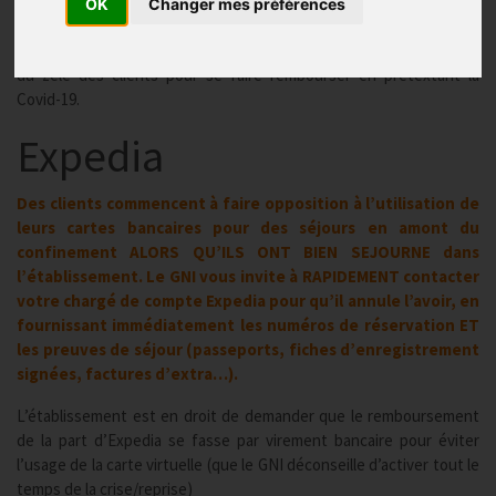
OK
Changer mes préférences
Publié le
24/07/2020
Le GNI vous alerte sur les précautions à prendre pour se prémunir
du zèle des clients pour se faire rembourser en prétextant la
Covid-19.
Expedia
Des clients commencent à faire opposition à l’utilisation de
leurs cartes bancaires pour des séjours en amont du
confinement ALORS QU’ILS ONT BIEN SEJOURNE dans
l’établissement. Le GNI vous invite à RAPIDEMENT contacter
votre chargé de compte Expedia pour qu’il annule l’avoir, en
fournissant immédiatement les numéros de réservation ET
les preuves de séjour (passeports, fiches d’enregistrement
signées, factures d’extra…).
L’établissement est en droit de demander que le remboursement
de la part d’Expedia se fasse par virement bancaire pour éviter
l’usage de la carte virtuelle (que le GNI déconseille d’activer tout le
temps de la crise/reprise)