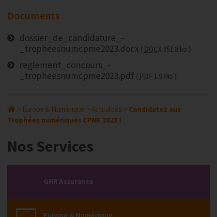
Documents
dossier_de_candidature_-
_tropheesnumcpme2023.docx
DOCX
351.8 ko
reglement_concours_-
_tropheesnumcpme2023.pdf
PDF
1.9 Mo
>
Europe & Numérique
>
Actualités
>
Candidatez aux
Trophées numériques CPME 2023 !
Nos Services
GHR Assurance
Europe & Numérique