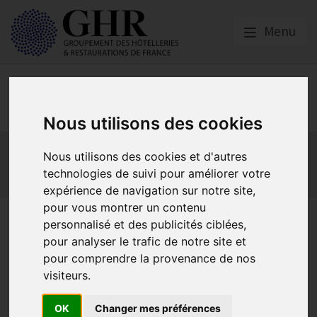
Menu
Europe & Numérique
Nous utilisons des cookies
Actualités
Plateformes en ligne
Nous utilisons des cookies et d'autres
Economie collaborative
Innovation et digitalisation
technologies de suivi pour améliorer votre
Mon Parc Num
Informatique
Europe
expérience de navigation sur notre site,
pour vous montrer un contenu
Candidatez aux Trophées
personnalisé et des publicités ciblées,
pour analyser le trafic de notre site et
numériques CPME 2023 !
pour comprendre la provenance de nos
visiteurs.
Actualités
OK
Changer mes préférences