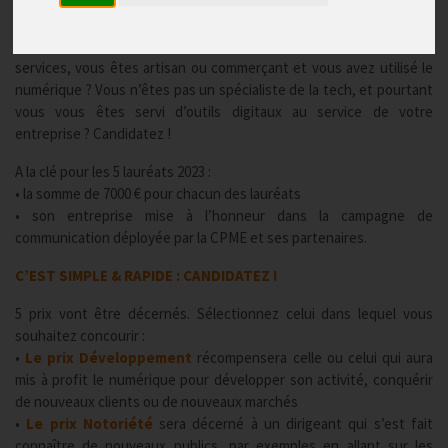
Publié le
14/04/2023
Entrepreneurs, vous dirigez une TPE -PME industrielle, de
services, vous êtes artisan ou commerçant et vous avez utilisé le
numérique ? Vous n’êtes pas un spécialiste de la tech, et pourtant
vous vous êtes servi d’outils digitaux au service de votre
entreprise ? Candidatez !
A la clé pour les 5 lauréats 2023 :
• la somme de 7000 € pour chacun des lauréats
• son entreprise mise à l’honneur dans la campagne de
communication déployée par la CPME et ses partenaires.
C’EST SIMPLE & RAPIDE : CANDIDATEZ !
5 prix vont être décernés. Sélectionnez celui dans lequel vous
souhaitez concourir :
•
Le prix Développement
récompensera celle ou celui qui aura
mis à profit le numérique pour développer son activité, conquérir
de nouveaux clients ou de nouveaux marchés
•
Le prix Notoriété
sera décerné à un dirigeant qui s’est fait
connaître de nouveaux publics, par exemples en allant sur les