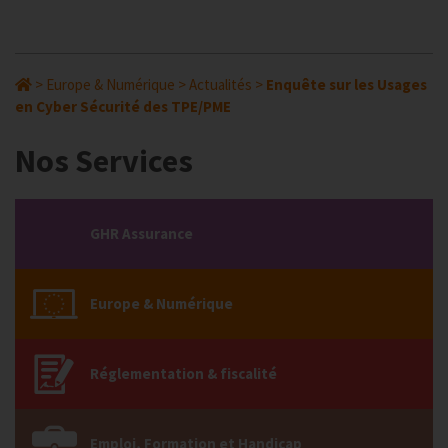
>
Europe & Numérique
>
Actualités
>
Enquête sur les Usages
en Cyber Sécurité des TPE/PME
Nos Services
GHR Assurance
Europe & Numérique
Réglementation & fiscalité
Emploi, Formation et Handicap