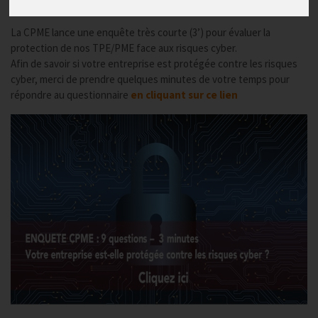
Publié le
15/01/2019
La CPME lance une enquête très courte (3’) pour évaluer la
protection de nos TPE/PME face aux risques cyber.
Afin de savoir si votre entreprise est protégée contre les risques
cyber, merci de prendre quelques minutes de votre temps pour
répondre au questionnaire
en cliquant sur
ce lien