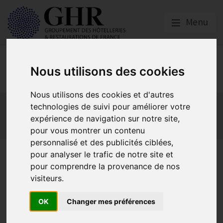
Menu
Europe & Numérique
Nous utilisons des cookies
Nous utilisons des cookies et d'autres
Actualités
Plateformes en ligne
technologies de suivi pour améliorer votre
Economie collaborative
Innovation et digitalisation
expérience de navigation sur notre site,
Mon Parc Num
Informatique
Europe
pour vous montrer un contenu
personnalisé et des publicités ciblées,
Enquête sur les Usages en
pour analyser le trafic de notre site et
pour comprendre la provenance de nos
Cyber Sécurité des TPE/PME
visiteurs.
OK
Changer mes préférences
Actualités