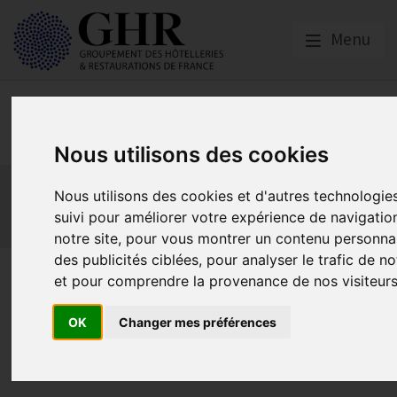
Menu
Europe & Numérique
Nous utilisons des cookies
Actualités
Plateformes en ligne
Nous utilisons des cookies et d'autres technologie
Economie collaborative
Innovation et digitalisation
suivi pour améliorer votre expérience de navigatio
Mon Parc Num
Informatique
Europe
notre site, pour vous montrer un contenu personnal
des publicités ciblées, pour analyser le trafic de no
Food Hotel Tech 2ème edition
et pour comprendre la provenance de nos visiteurs
OK
Changer mes préférences
Actualités
Publié le
28/05/2018