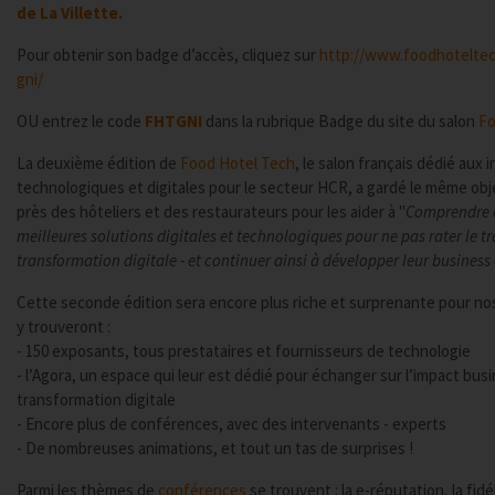
de La Villette.
Pour obtenir son badge d’accès, cliquez sur
http://www.foodhoteltec
gni/
OU entrez le code
FHTGNI
dans la rubrique Badge du site du salon
Fo
La deuxième édition de
Food Hotel Tech
, le salon français dédié aux 
technologiques et digitales pour le secteur HCR, a gardé le même objec
près des hôteliers et des restaurateurs pour les aider à "
Comprendre e
meilleures solutions digitales et technologiques pour ne pas rater le tr
transformation digitale - et continuer ainsi à développer leur business
Cette seconde édition sera encore plus riche et surprenante pour nos 
y trouveront :
- 150 exposants, tous prestataires et fournisseurs de technologie
- l’Agora, un espace qui leur est dédié pour échanger sur l’impact busi
transformation digitale
- Encore plus de conférences, avec des intervenants - experts
- De nombreuses animations, et tout un tas de surprises !
Parmi les thèmes de
conférences
se trouvent : la e-réputation, la fidél