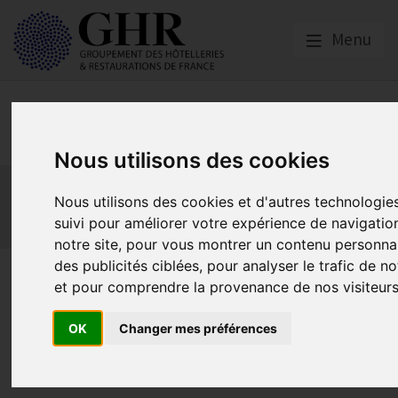
Menu
Europe & Numérique
Nous utilisons des cookies
Actualités
Plateformes en ligne
Nous utilisons des cookies et d'autres technologie
Economie collaborative
Innovation et digitalisation
suivi pour améliorer votre expérience de navigatio
Mon Parc Num
Informatique
Europe
notre site, pour vous montrer un contenu personnal
des publicités ciblées, pour analyser le trafic de no
Food Hotel Tech 3ème édition
et pour comprendre la provenance de nos visiteurs
OK
Changer mes préférences
Actualités
Publié le
05/03/2019