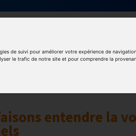
Qui sommes-nous ?
Services & actions
gies de suivi pour améliorer votre expérience de navigatio
lyser le trafic de notre site et pour comprendre la provenan
Numérique
collaborative
Innovation et digitalisation
Mon Parc Num
aisons entendre la vo
els