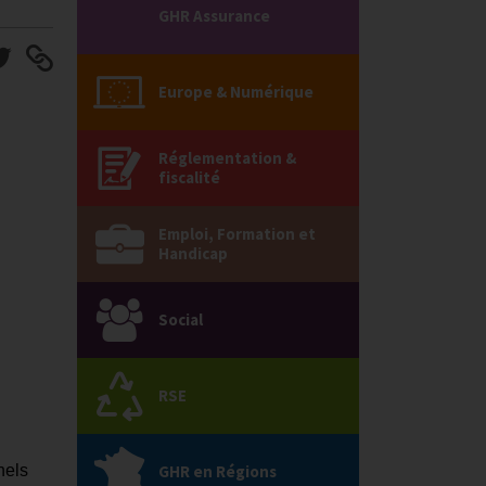
GHR Assurance
Europe & Numérique
Réglementation &
fiscalité
Emploi, Formation et
Handicap
Social
RSE
nels
GHR en Régions