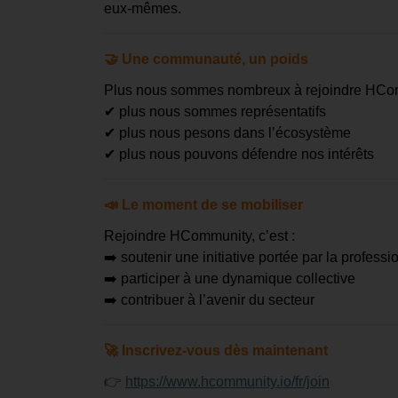
eux-mêmes.
🤝
Une communauté, un poids
Plus nous sommes nombreux à rejoindre HCo
✔
plus nous sommes représentatifs
✔
plus nous pesons dans l’écosystème
✔
plus nous pouvons défendre nos intérêts
📣
Le moment de se mobiliser
Rejoindre HCommunity, c’est :
➡️
soutenir une initiative portée par la professi
➡️
participer à une dynamique collective
➡️
contribuer à l’avenir du secteur
🚀
Inscrivez-vous dès maintenant
👉
https://www.hcommunity.io/fr/join