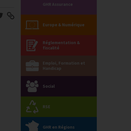
GHR Assurance
Europe & Numérique
Réglementation &
fiscalité
Emploi, Formation et
Handicap
Social
RSE
GHR en Régions