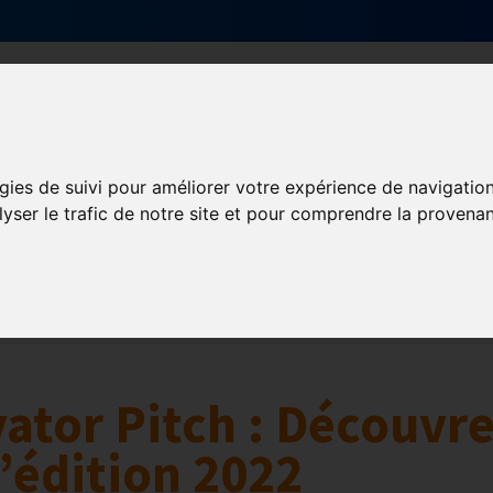
Qui sommes-nous ?
Services & actions
gies de suivi pour améliorer votre expérience de navigatio
lyser le trafic de notre site et pour comprendre la provenan
Numérique
collaborative
Innovation et digitalisation
Mon Parc Num
vator Pitch : Découvr
l’édition 2022