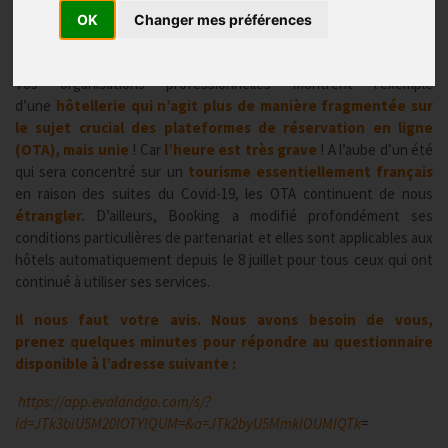
Publié le
16/07/2020
OK
Changer mes préférences
Chers hôteliers, Chers collègues,
Vos organisations professionnelles montrent l’exemple
d’une
hôtellerie qui n’agit plus de manière fragmentée sur
le sujet crucial des plateformes de réservation en ligne
(OTA), mais unie
! Car
l’heure est très grave
! A l’aube d’un été
qui sera concentré sur un
tourisme essentiellement français
en raison des suites du Covid-19, les OTA continuent de nous
étrangler.
D’ailleurs, Booking a modifié profondément ses
conditions particulières de partenariat et elles sont applicables aux
hôtels automatiquement depuis le 8 juillet pour tous ceux qui ont
continué à utiliser ses services.
Il nous faut votre avis. Nous avons besoin de vous,
prenez quelques minutes pour répondre au questionnaire
disponible à l’adresse suivante :
https://app.evalandgo.com/s/?
id=JTk3biU5M20lOTYlQUM=&a=JTk2byU5MmklOUMlQTk
=