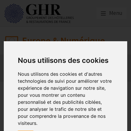
Menu
Europe & Numérique
Nous utilisons des cookies
Actualités
Plateformes en ligne
Economie collaborative
Innovation et digitalisation
Nous utilisons des cookies et d'autres
Mon Parc Num
Informatique
Europe
technologies de suivi pour améliorer votre
expérience de navigation sur notre site,
L’heure est grave ! Enquête
pour vous montrer un contenu
sur les OTAs
personnalisé et des publicités ciblées,
pour analyser le trafic de notre site et
pour comprendre la provenance de nos
visiteurs.
Actualités