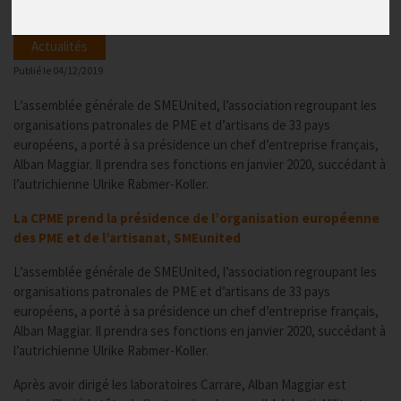
Actualités
Publié le
04/12/2019
L’assemblée générale de SMEUnited, l’association regroupant les
organisations patronales de PME et d’artisans de 33 pays
européens, a porté à sa présidence un chef d’entreprise français,
Alban Maggiar. Il prendra ses fonctions en janvier 2020, succédant à
l’autrichienne Ulrike Rabmer-Koller.
La CPME prend la présidence de l’organisation européenne
des PME et de l’artisanat, SMEunited
L’assemblée générale de SMEUnited, l’association regroupant les
organisations patronales de PME et d’artisans de 33 pays
européens, a porté à sa présidence un chef d’entreprise français,
Alban Maggiar. Il prendra ses fonctions en janvier 2020, succédant à
l’autrichienne Ulrike Rabmer-Koller.
Après avoir dirigé les laboratoires Carrare, Alban Maggiar est