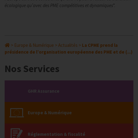
écologique qu’avec des PME compétitives et dynamiques
”.
>
Europe & Numérique
>
Actualités
>
La CPME prend la
présidence de l’organisation européenne des PME et de (...)
Nos Services
GHR Assurance
Europe & Numérique
Réglementation & fiscalité