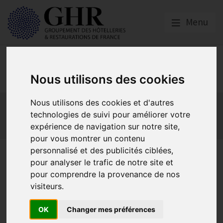
Menu
Europe & Numérique
Nous utilisons des cookies
Actualités
Plateformes en ligne
Nous utilisons des cookies et d'autres
technologies de suivi pour améliorer votre
Economie collaborative
Innovation et digitalisation
expérience de navigation sur notre site,
Mon Parc Num
Informatique
Europe
pour vous montrer un contenu
personnalisé et des publicités ciblées,
La CPME prend la présidence
pour analyser le trafic de notre site et
de l’organisation européenne
pour comprendre la provenance de nos
visiteurs.
des PME et de l’artisanat,
SMEunited
OK
Changer mes préférences