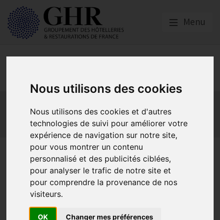
Menu
Europe & Numérique
Nous utilisons des cookies
Actualités
Plateformes en ligne
Nous utilisons des cookies et d'autres
Economie collaborative
Innovation et digitalisation
technologies de suivi pour améliorer votre
Mon Parc Num
Informatique
Europe
expérience de navigation sur notre site,
pour vous montrer un contenu
La France a accueilli la
personnalisé et des publicités ciblées,
semaine dernière la Global
pour analyser le trafic de notre site et
pour comprendre la provenance de nos
ReformBNB General
visiteurs.
Assembly à Paris
OK
Changer mes préférences