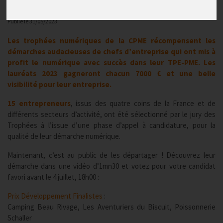
Actualités
Publié le
31/05/2023
Les trophées numériques de la CPME récompensent les
démarches audacieuses de chefs d’entreprise qui ont mis à
profit le numérique avec succès dans leur TPE-PME. Les
lauréats 2023 gagneront chacun 7000 € et une belle
visibilité pour leur entreprise.
15 entrepreneurs
, issus des quatre coins de la France et de
différents secteurs d’activité, ont été sélectionné par le jury des
Trophées à l’issue d’une phase d’appel à candidature, pour la
qualité de leur démarche numérique.
Maintenant, c’est au public de les départager ! Découvrez leur
démarche dans une vidéo d’1mn30 et votez pour votre candidat
favori avant le 4 juillet, 18h00 :
Prix Développement Finalistes
:
Camping Beau Rivage, Les Aventuriers du Biscuit, Poissonnerie
Schaller