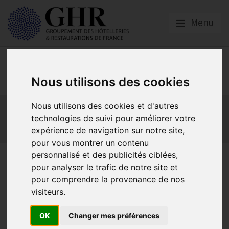
Menu
Europe & Numérique
Nous utilisons des cookies
Actualités
Plateformes en ligne
Nous utilisons des cookies et d'autres
technologies de suivi pour améliorer votre
Economie collaborative
Innovation et digitalisation
expérience de navigation sur notre site,
Mon Parc Num
Informatique
Europe
pour vous montrer un contenu
personnalisé et des publicités ciblées,
Lancement du vote en ligne
pour analyser le trafic de notre site et
pour les Trophées
pour comprendre la provenance de nos
visiteurs.
numériques CPME
OK
Changer mes préférences