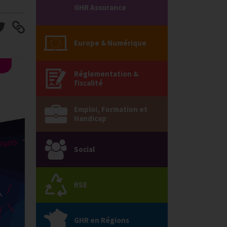
GHR Assurance
Europe & Numérique
Réglementation &
fiscalité
Emploi, Formation et
Handicap
Social
RSE
GHR en Régions