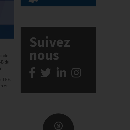
Suivez
nous
ronde
CBB du
 !
s TPE.
on et