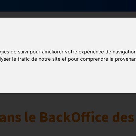
Qui sommes-nous ?
Services & actions
gies de suivi pour améliorer votre expérience de navigatio
lyser le trafic de notre site et pour comprendre la provenan
Numérique
collaborative
Innovation et digitalisation
Mon Parc Num
ans le BackOffice des