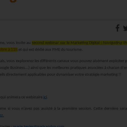
sme, vous invite au
second webinar sur le Marketing Digital :
Navigating th
obre à 11h
et qui est dédié aux PME du tourisme.
lais, vous explorerez les différents canaux vous pouvez aisément exploiter 
oogle Business...) ainsi que les meilleures pratiques associées à chacun d’e
seils directement applicables pour dynamiser votre stratégie marketing !!
 qui animera ce webinaire
ici
.
ême si vous n’avez pas assisté à la première session. Cette dernière sera
zz.
tacter :
marie.texier@parisandco.com