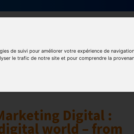
Qui sommes-nous ?
Services & actions
gies de suivi pour améliorer votre expérience de navigatio
lyser le trafic de notre site et pour comprendre la provenan
Numérique
collaborative
Innovation et digitalisation
Mon Parc Num
Marketing Digital :
digital world – from