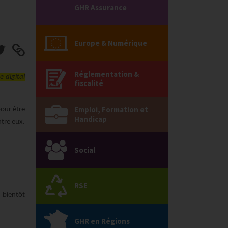
GHR Assurance
Europe & Numérique
Réglementation &
e digital
fiscalité
Emploi, Formation et
pour être
Handicap
ntre eux.
Social
RSE
 bientôt
GHR en Régions