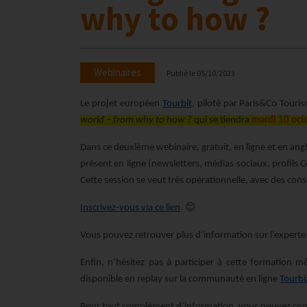
why to how ?
Webinaires
Publié le
05/10/2023
Le projet européen
Tourbit
, piloté par Paris&Co Touri
world – from why to how ?
qui se tiendra
mardi 10 oct
Dans ce deuxième webinaire, gratuit, en ligne et en ang
présent en ligne (newsletters, médias sociaux, profils G
Cette session se veut très opérationnelle, avec des con
😊
Inscrivez-vous via ce lien
.
Vous pouvez retrouver plus d’information sur l’experte
Enfin, n’hésitez pas à participer à cette formation m
disponible en replay sur la communauté en ligne
Tourbi
Pour tout complément d’information, vous pouvez con