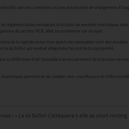
s consécutifs dans les communes où une autorisation de changement d’usa
 de réglementations encadrant la location de meublés touristiques dans
éenne du secteur HCR, allait se positionner sur ce sujet.
rtiers de la capitale où les trois quarts des immeubles sont des meublés
la loi Duflot qui rendrait obligatoire l’accord de la copropriété.
e sa fédération était favorable à un encadrement de la location de me
s touristiques permettrait de combler une « insuffisance de l’offre hôteliè
 vous ! » La loi Duflot s’attaquera-t-elle au short-renting 