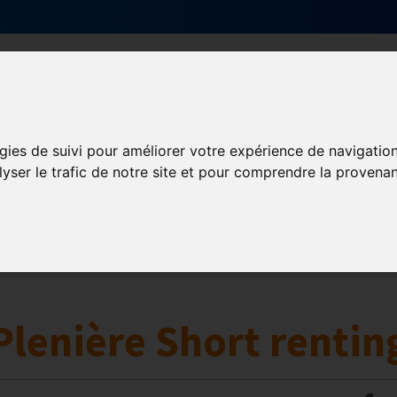
Qui sommes-nous ?
Services & actions
gies de suivi pour améliorer votre expérience de navigatio
lyser le trafic de notre site et pour comprendre la provenan
Numérique
collaborative
Innovation et digitalisation
Mon Parc Num
Plenière Short rentin