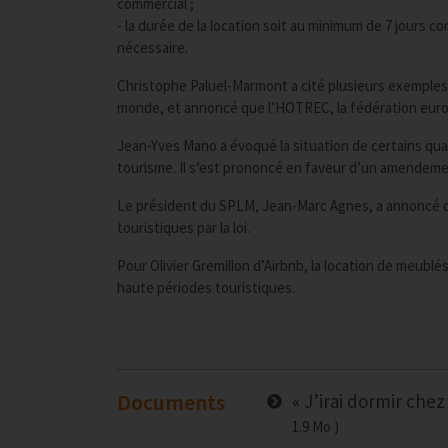
commercial ;
- la durée de la location soit au minimum de 7 jour
nécessaire.
Christophe Paluel-Marmont a cité plusieurs exemples
monde, et annoncé que l’HOTREC, la fédération europ
Jean-Yves Mano a évoqué la situation de certains qua
tourisme. Il s’est prononcé en faveur d’un amendement 
Le président du SPLM, Jean-Marc Agnes, a annoncé qu
touristiques par la loi.
Pour Olivier Gremillon d’Airbnb, la location de meublé
haute périodes touristiques.
Documents
« J’irai dormir chez
1.9 Mo