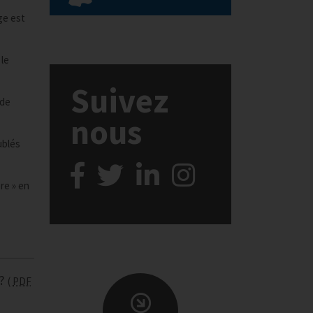
ge est
 le
Suivez
 de
nous
ublés
re » en
?
PDF