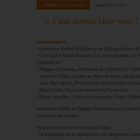
Meublés de tourisme
Publié le
03/12/2013
« J’irai dormir chez vous ! 
Intervenants
:
- Geneviève Bahler, Présidente de la Branche des 
- Christophe Paluel-Marmont, 1er Vice-président et 
SYNHORCAT
- Philippe Etourneau, Président du SYNHORCAT LA
- Jean-Yves Mano, Adjoint au Maire de Paris, chargé 
- Jean-Marc Agnes, Président du Syndicat des Profes
- Robert Vidal, Secrétaire général du Synhorcat
- Olivier Gremillon, Directeur Europe de l’Ouest d’Air
Geneviève Bahler et Philippe Etourneau ont présenté l
Synhorcat sur le sujet.
Pour le Synhorcat, il est impératif que :
- l’autorisation de la copropriété soit obligatoire a