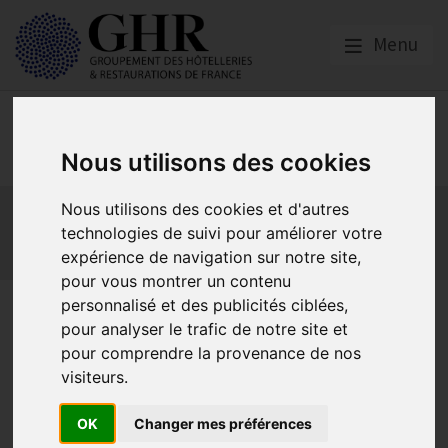
Menu
Europe & Numérique
Nous utilisons des cookies
Actualités
Plateformes en ligne
Nous utilisons des cookies et d'autres
Economie collaborative
Innovation et digitalisation
technologies de suivi pour améliorer votre
expérience de navigation sur notre site,
Mon Parc Num
Informatique
Europe
pour vous montrer un contenu
personnalisé et des publicités ciblées,
Appel à la coopération de
pour analyser le trafic de notre site et
tous les Etats de la
pour comprendre la provenance de nos
visiteurs.
Méditerranée pour
promouvoir le tourisme
OK
Changer mes préférences