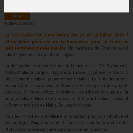
Europe
Publié le
01/08/2016
Le GNI-Synhorcat s’est rendu les 27 et 28 juillet 2016 à
l’Assemblée générale de la Fondation pour le tourisme
méditerranéen basée à Malte.
Un manifeste de 30 points à été
adopté (voir en pièce jointe en anglais).
La délégation représentée par la France (via le GNI-Synhorcat),
Malte, l’Italie, la Turquie, l’Egypte, la Tunisie, l’Algérie et le Maroc l’a
officiellement remis au gouvernement maltais. La fondation a ainsi
rencontré et discuté avec le Ministre de l’Energie et des projets
spéciaux, Dr Konrad Mizzi, le Ministre des Affaires étrangères, Dr
George Vella, le Ministre du tourisme, Dr Edward Zammit Lewis et
le Premier ministre de Malte, Dr Joseph Muscat.
Tous les Ministres ont félicité la fondation pour son initiative et
ont souligné l’importance de favoriser la coopération entre les
Etats plutôt que la concurrence s’agissant de tourisme.