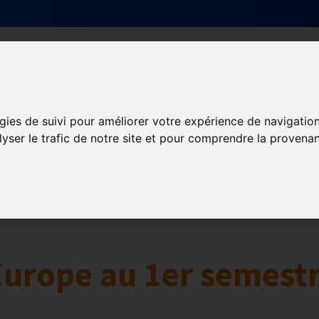
Qui sommes-nous ?
Services & actions
gies de suivi pour améliorer votre expérience de navigatio
lyser le trafic de notre site et pour comprendre la provenan
Numérique
collaborative
Innovation et digitalisation
Mon Parc Num
Europe au 1er semest