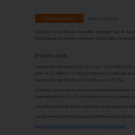
Chiffres européens
Publié le
15/09/2023
Eurostat a publié de nouvelles données sur le tour
touristiques au premier semestre 2023. Dans l’ensemble
Points clés
Au premier semestre 2023, il y a eu 1 193 millions de
près de 11 millions (0,9%) par rapport à la période p
encore plus significative (136 millions ou 12,9 %).
Il semble que la reprise du tourisme international ait c
augmentation de 22,5% du nombre de nuits passées par l
L’équilibre entre les hôtes nationaux et étrangers sem
Les données montrent quelques différences de reprise e
Retrouvez ici l’article d’analyse publié par Eurostat.