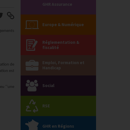
GHR Assurance
Europe & Numérique
rgements
Réglementation &
fiscalité
Emploi, Formation et
ation de
Handicap
tion est
Social
 eu ’’une
RSE
GHR en Régions