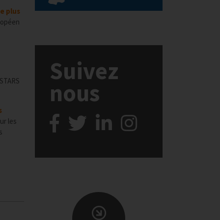
e plus
uropéen
Suivez
ELSTARS
nous
s
ur les
s