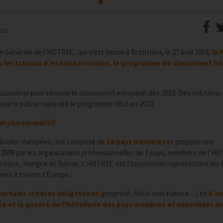
016
énérale de l’HOTREC, qui s’est tenue à Bratislava, le 27 avril 2016,
la 
s les travaux d’Hotelstars Union, le programme de classement hô
 discussions pour rénover le classement européen dès 2018. Des solutions
ourra puisse rejoindre le programme HSU en 2020.
n plus compétitif
hôtelier européen, est composé de
16 pays membres
et propose une
n 2009 par les organisations professionnelles de 7 pays, membres de l’HO
hèque, Hongrie et Suisse. L’HOTREC est l’association représentant les 
ires à travers l’Europe.
certains critères obligatoires
(propreté, hôtel non-fumeur…) et
d’au
 et la qualité de l’hôtellerie des pays membres et consolider ain