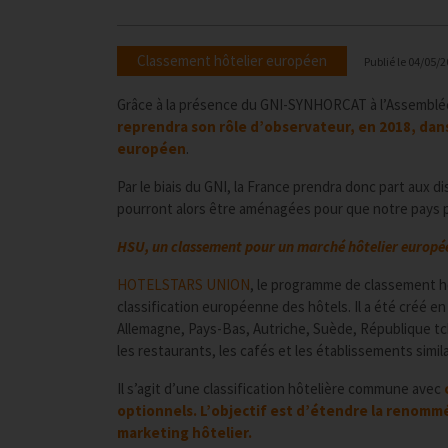
Classement hôtelier européen
Publié le
04/05/2
Grâce à la présence du GNI-SYNHORCAT à l’Assemblée G
reprendra son rôle d’observateur, en 2018, dan
européen
.
Par le biais du GNI, la France prendra donc part aux
pourront alors être aménagées pour que notre pays p
HSU, un classement pour un marché hôtelier europée
HOTELSTARS UNION
, le programme de classement 
classification européenne des hôtels. Il a été créé e
Allemagne, Pays-Bas, Autriche, Suède, République tc
les restaurants, les cafés et les établissements simila
Il s’agit d’une classification hôtelière commune avec
optionnels. L’objectif est d’étendre la renommée
marketing hôtelier.