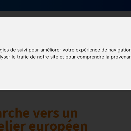
Qui sommes-nous ?
Services & actions
gies de suivi pour améliorer votre expérience de navigatio
lyser le trafic de notre site et pour comprendre la provenan
Numérique
collaborative
Innovation et digitalisation
Mon Parc Num
arche vers un
elier européen