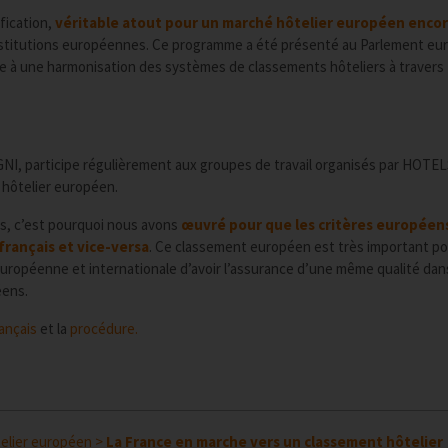
fication,
véritable atout pour un marché hôtelier européen encor
Institutions européennes. Ce programme a été présenté au Parlement e
le à une harmonisation des systèmes de classements hôteliers à travers
du GNI, participe régulièrement aux groupes de travail organisés par HOT
 hôtelier européen.
ls, c’est pourquoi nous avons
œuvré pour que les critères européen
français et vice-versa
. Ce classement européen est très important po
 européenne et internationale d’avoir l’assurance d’une même qualité dan
éens.
ançais
et la
procédure.
elier européen
>
La France en marche vers un classement hôtelier