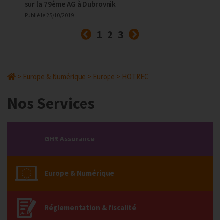
sur la 79ème AG à Dubrovnik
Publié le
25/10/2019
Précédent
Suivant
1
2
3
>
Europe & Numérique
>
Europe
>
HOTREC
Nos Services
GHR Assurance
Europe & Numérique
Réglementation & fiscalité