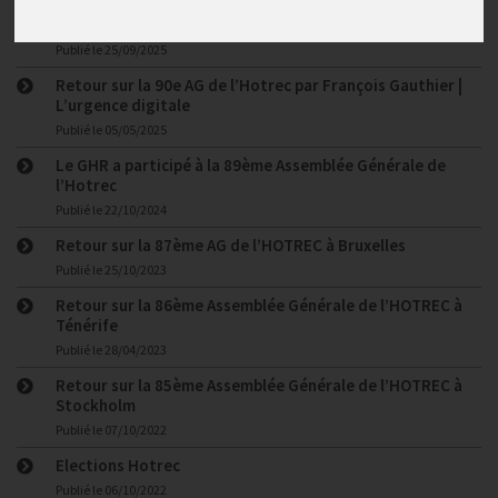
4ᵉ édition de l’European Hospitality Day : le GHR
représenté à Bruxelles
Publié le
25/09/2025
Retour sur la 90e AG de l’Hotrec par François Gauthier |
L’urgence digitale
Publié le
05/05/2025
Le GHR a participé à la 89ème Assemblée Générale de
l’Hotrec
Publié le
22/10/2024
Retour sur la 87ème AG de l’HOTREC à Bruxelles
Publié le
25/10/2023
Retour sur la 86ème Assemblée Générale de l’HOTREC à
Ténérife
Publié le
28/04/2023
Retour sur la 85ème Assemblée Générale de l’HOTREC à
Stockholm
Publié le
07/10/2022
Elections Hotrec
Publié le
06/10/2022