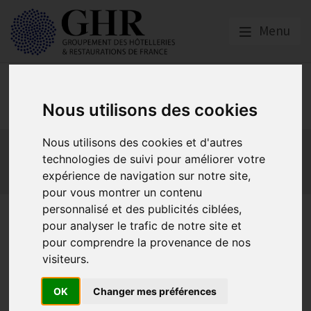
Menu
Europe & Numérique
Nous utilisons des cookies
Actualités
Plateformes en ligne
Nous utilisons des cookies et d'autres
technologies de suivi pour améliorer votre
Economie collaborative
Innovation et digitalisation
expérience de navigation sur notre site,
Mon Parc Num
Informatique
Europe
pour vous montrer un contenu
personnalisé et des publicités ciblées,
HOTREC
pour analyser le trafic de notre site et
pour comprendre la provenance de nos
visiteurs.
Le GHR à la 92e Assemblée Générale de HOTREC : porter
une voix forte à Bruxelles
OK
Changer mes préférences
Publié le
24/04/2026