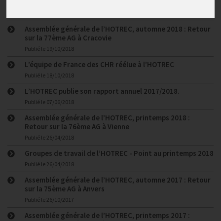
Point sur l’état des dossiers européens (fin 2018)
Publié le
25/10/2018
Assemblée générale de l’HOTREC, automne 2018 : Retour
sur la 77ème AG à Cracovie
Publié le
19/10/2018
L’équipe de France des CHR réélue à l’HOTREC
Publié le
18/10/2018
L’HOTREC publie son rapport annuel 2017/2018.
Publié le
07/06/2018
Assemblée générale de l’HOTREC, printemps 2018 :
Retour sur la 76ème AG à Vienne
Publié le
26/04/2018
Groupes de travail de l’HOTREC - Point au printemps 2018
Publié le
26/04/2018
Assemblée générale de l’HOTREC, automne 2017 : Retour
sur la 75ème AG à Anvers
Publié le
26/10/2017
Assemblée générale de l’HOTREC, printemps 2017 :