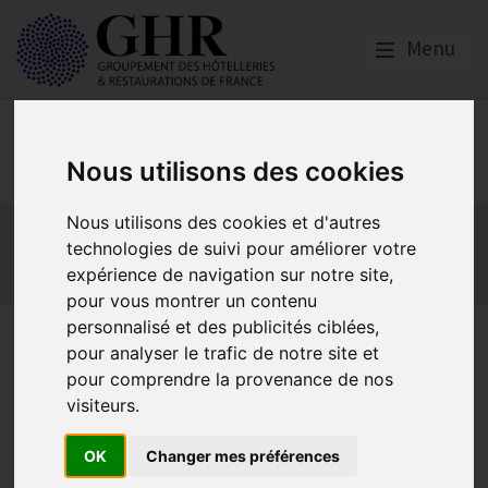
Menu
Europe & Numérique
Nous utilisons des cookies
Nous utilisons des cookies et d'autres
Actualités
Plateformes en ligne
technologies de suivi pour améliorer votre
Economie collaborative
Innovation et digitalisation
expérience de navigation sur notre site,
Mon Parc Num
Informatique
Europe
pour vous montrer un contenu
personnalisé et des publicités ciblées,
HOTREC
pour analyser le trafic de notre site et
pour comprendre la provenance de nos
visiteurs.
Assemblée générale de l’HOTREC, printemps 2019 :
Retour sur la 78ème AG à Helsinki
OK
Changer mes préférences
Publié le
16/05/2019